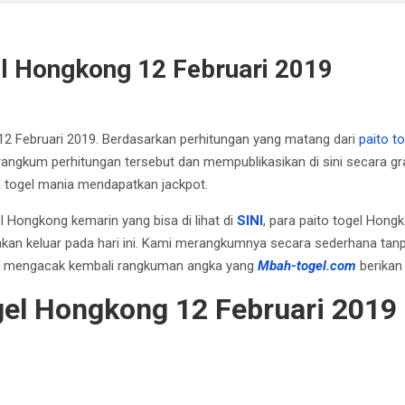
l Hongkong 12 Februari 2019
2 Februari 2019. Berdasarkan perhitungan yang matang dari
paito t
angkum perhitungan tersebut dan mempublikasikan di sini secara gr
 togel mania mendapatkan jackpot.
l Hongkong kemarin yang bisa di lihat di
SINI
, para paito togel Hon
an keluar pada hari ini. Kami merangkumnya secara sederhana tanpa 
lu mengacak kembali rangkuman angka yang
Mbah-togel.com
berikan d
el Hongkong 12 Februari 2019