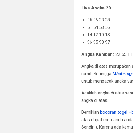
Live Angka 2D :
25 26 23 28
51 54 53 56
14 12 10 13
96 95 98 97
Angka Kembar :
22 55 11
Angka di atas merupakan 
rumit. Sehingga
Mbah-tog
untuk mengacak angka yan
Acaklah angka di atas sesu
angka di atas.
Demikian
bocoran togel Ho
atas dapat memandu anda u
Sendiri ). Karena ada kem