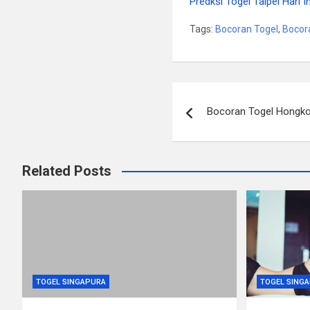
Predksi Togel Taipei Hari I
Tags:
Bocoran Togel
,
Bocora
Post
Bocoran Togel Hongko
navigation
Related Posts
TOGEL SINGAPURA
TOGEL SING