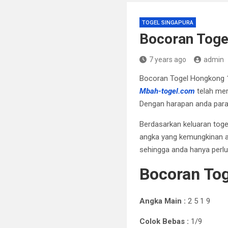
TOGEL SINGAPURA
Bocoran Toge
7 years ago
admin
Bocoran Togel Hongkong 1
Mbah-togel.com
telah mer
Dengan harapan anda para
Berdasarkan keluaran toge
angka yang kemungkinan ak
sehingga anda hanya per
Bocoran Tog
Angka Main :
2 5 1 9
Colok Bebas :
1/9