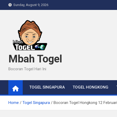
Skip
Sunday, August 9, 2026
to
content
Mbah Togel
Bocoran Togel Hari Ini
TOGEL SINGAPURA
TOGEL HONGKONG
Home
Togel Singapura
Bocoran Togel Hongkong 12 Februar