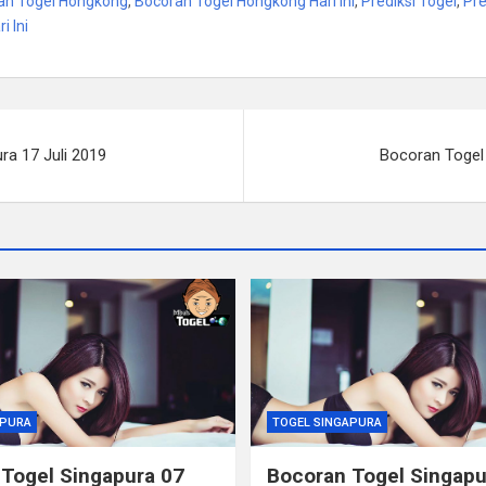
an Togel Hongkong
,
Bocoran Togel Hongkong Hari Ini
,
Prediksi Togel
,
Pre
i Ini
ra 17 Juli 2019
Bocoran Togel 
APURA
TOGEL SINGAPURA
Togel Singapura 07
Bocoran Togel Singapu