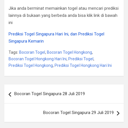
Jika anda berminat memainkan togel atau mencari prediksi
lainnya di bukaan yang berbeda anda bisa klik link di bawah
ini
Prediksi Togel Singapura Hari Ini, dan Prediksi Togel
Singapura Kemarin
Tags:
Bocoran Togel
,
Bocoran Togel Hongkong
,
Bocoran Togel Hongkong Hari Ini
,
Prediksi Togel
,
Prediksi Togel Hongkong
,
Prediksi Togel Hongkong Hari Ini
Post
Bocoran Togel Singapura 28 Juli 2019
navigation
Bocoran Togel Singapura 29 Juli 2019