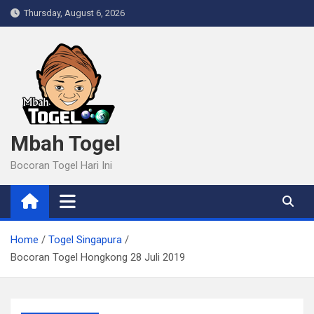
Skip
Thursday, August 6, 2026
to
content
Mbah Togel
Bocoran Togel Hari Ini
Home
Togel Singapura
Bocoran Togel Hongkong 28 Juli 2019