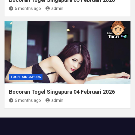
6 months ago
admin
TOGEL SINGAPURA
Bocoran Togel Singapura 04 Februari 2026
6 months ago
admin