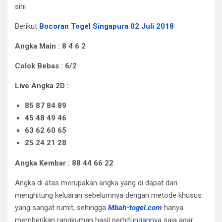
sini
Berikut
Bocoran Togel Singapura 02 Juli 2018
Angka Main : 8 4 6 2
Colok Bebas : 6/2
Live Angka 2D :
85 87 84 89
45 48 49 46
63 62 60 65
25 24 21 28
Angka Kembar : 88 44 66 22
Angka di atas merupakan angka yang di dapat dari
menghitung keluaran sebelumnya dengan metode khusus
yang sangat rumit, sehingga
Mbah-togel.com
hanya
memberikan rangkuman hasil perhitungannya saja agar