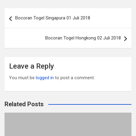
Post
Bocoran Togel Singapura 01 Juli 2018
navigation
Bocoran Togel Hongkong 02 Juli 2018
Leave a Reply
You must be
logged in
to post a comment.
Related Posts