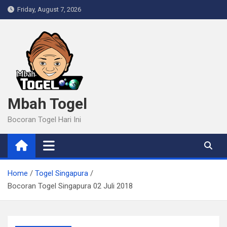
Skip
Friday, August 7, 2026
to
content
Mbah Togel
Bocoran Togel Hari Ini
Home
Togel Singapura
Bocoran Togel Singapura 02 Juli 2018