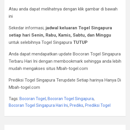
Atau anda dapat melihatnya dengan klik gambar di bawah
ini
Sekedar informasi,
jadwal keluaran Togel Singapura
setiap hari
Senin, Rabu, Kamis, Sabtu, dan Minggu
untuk selebihnya Togel Singapura
TUTUP
Anda dapat mendapatkan update Bocoran Togel Singapura
Terbaru Hari Ini dengan membookmark sehingga anda lebih
mudah mengakses situs Mbah-togel.com
Prediksi Togel Singapura Terupdate Setiap harinya Hanya Di
Mbah-togel.com
Tags:
Bocoran Togel
,
Bocoran Togel Singapura
,
Bocoran Togel Singapura Hari Ini
,
Prediks
,
Prediksi Togel
Post