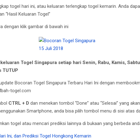
gkap togel hari ini, atau keluaran terlengkap togel kemarin. Anda dap
kan “Hasil Keluaran Togel”
a dengan klik gambar di bawah ini
 keluaran Togel Singapura setiap hari
Senin, Rabu, Kamis, Sabt
ra
TUTUP
pdate Bocoran Togel Singapura Terbaru Hari Ini dengan membookma
Mbah-togel.com
mbol
CTRL + D
dan menekan tombol “Done” atau “Selesai” yang akan
enggunakan Smartphone, anda bisa pilih tombol menu di sisi atas d
an togel atau mencari prediksi lainnya di bukaan yang berbeda anda b
ari Ini, dan Prediksi Togel Hongkong Kemarin