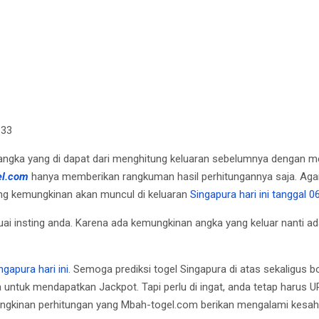
 33
angka yang di dapat dari menghitung keluaran sebelumnya dengan 
el.com
hanya memberikan rangkuman hasil perhitungannya saja. Agar 
g kemungkinan akan muncul di keluaran
Singapura hari ini tanggal
uai insting anda. Karena ada kemungkinan angka yang keluar nanti ad
gapura hari ini
. Semoga prediksi togel Singapura di atas sekaligus b
ntuk mendapatkan Jackpot. Tapi perlu di ingat, anda tetap harus U
ungkinan perhitungan yang Mbah-togel.com berikan mengalami kesah