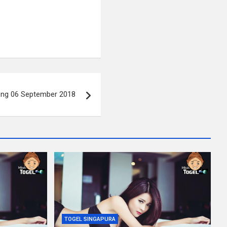
ng 06 September 2018
TOGEL SINGAPURA