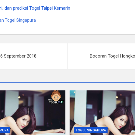
Ini, dan prediksi Togel Taipei Kemarin
an Togel Singapura
 06 September 2018
Bocoran Togel Hongko
APURA
TOGEL SINGAPURA