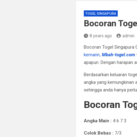
TOGEL SINGAPURA
Bocoran Toge
8 years ago
admin
Bocoran Togel Singapura 
kemarin
,
Mbah-togel.com
apapun. Dengan harapan a
Berdasarkan keluaran togel
angka yang kemungkinan ak
sehingga anda hanya per
Bocoran Tog
Angka Main :
4 6 7 3
Colok Bebas :
7/3