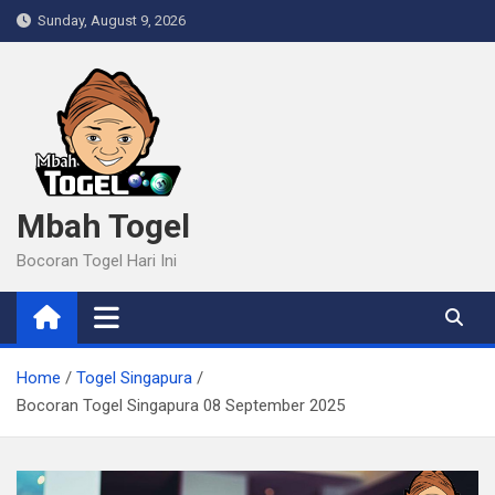
Skip
Sunday, August 9, 2026
to
content
Mbah Togel
Bocoran Togel Hari Ini
Home
Togel Singapura
Bocoran Togel Singapura 08 September 2025