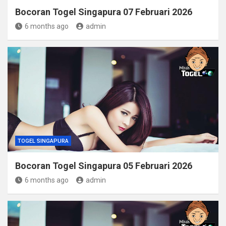
Bocoran Togel Singapura 07 Februari 2026
6 months ago
admin
TOGEL SINGAPURA
Bocoran Togel Singapura 05 Februari 2026
6 months ago
admin