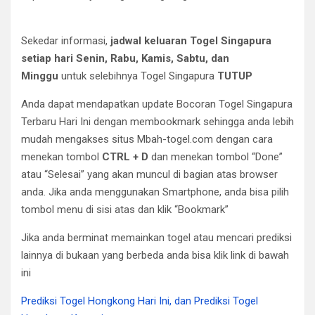
Sekedar informasi,
jadwal keluaran Togel Singapura
setiap hari
Senin, Rabu, Kamis, Sabtu, dan
Minggu
untuk selebihnya Togel Singapura
TUTUP
Anda dapat mendapatkan update Bocoran Togel Singapura
Terbaru Hari Ini dengan membookmark sehingga anda lebih
mudah mengakses situs Mbah-togel.com dengan cara
menekan tombol
CTRL + D
dan menekan tombol “Done”
atau “Selesai” yang akan muncul di bagian atas browser
anda. Jika anda menggunakan Smartphone, anda bisa pilih
tombol menu di sisi atas dan klik “Bookmark”
Jika anda berminat memainkan togel atau mencari prediksi
lainnya di bukaan yang berbeda anda bisa klik link di bawah
ini
Prediksi Togel Hongkong Hari Ini, dan Prediksi Togel