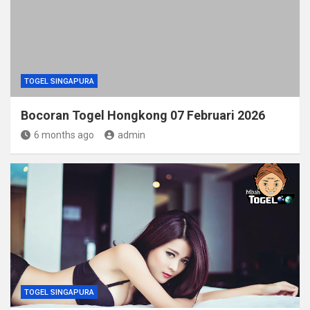
TOGEL SINGAPURA
Bocoran Togel Hongkong 07 Februari 2026
6 months ago
admin
TOGEL SINGAPURA