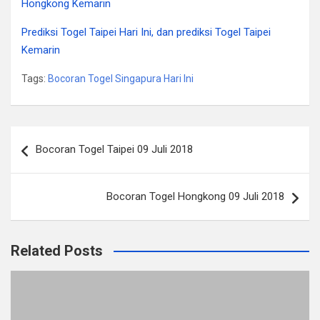
Hongkong Kemarin
Prediksi Togel Taipei Hari Ini, dan prediksi Togel Taipei
Kemarin
Tags:
Bocoran Togel Singapura Hari Ini
Post
Bocoran Togel Taipei 09 Juli 2018
navigation
Bocoran Togel Hongkong 09 Juli 2018
Related Posts