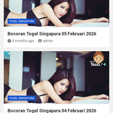
TOGEL SINGAPURA
Bocoran Togel Singapura 05 Februari 2026
6 months ago
admin
TOGEL SINGAPURA
Bocoran Togel Singapura 04 Februari 2026