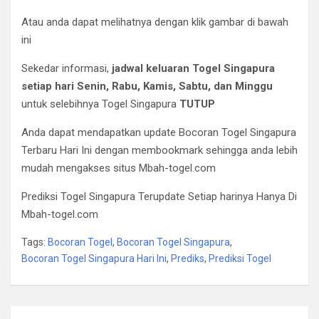
Atau anda dapat melihatnya dengan klik gambar di bawah
ini
Sekedar informasi,
jadwal keluaran Togel Singapura
setiap hari
Senin, Rabu, Kamis, Sabtu, dan Minggu
untuk selebihnya Togel Singapura
TUTUP
Anda dapat mendapatkan update Bocoran Togel Singapura
Terbaru Hari Ini dengan membookmark sehingga anda lebih
mudah mengakses situs Mbah-togel.com
Prediksi Togel Singapura Terupdate Setiap harinya Hanya Di
Mbah-togel.com
Tags:
Bocoran Togel
,
Bocoran Togel Singapura
,
Bocoran Togel Singapura Hari Ini
,
Prediks
,
Prediksi Togel
Post