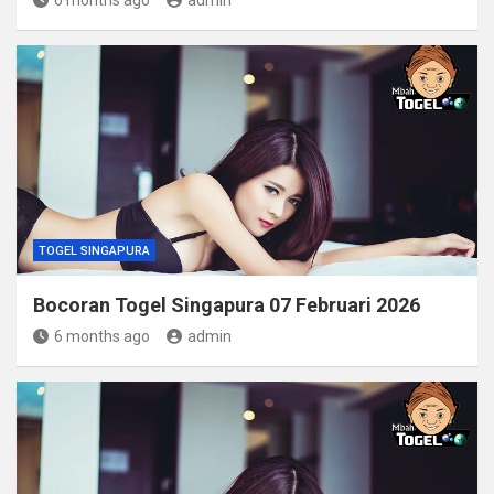
6 months ago
admin
TOGEL SINGAPURA
Bocoran Togel Singapura 07 Februari 2026
6 months ago
admin