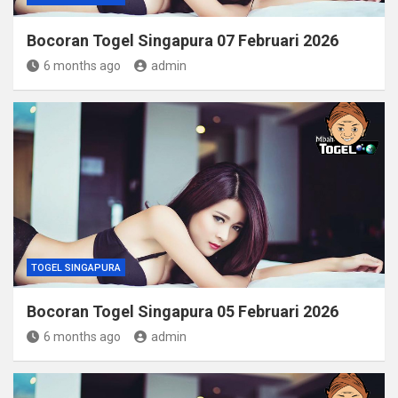
Bocoran Togel Singapura 07 Februari 2026
6 months ago
admin
TOGEL SINGAPURA
Bocoran Togel Singapura 05 Februari 2026
6 months ago
admin