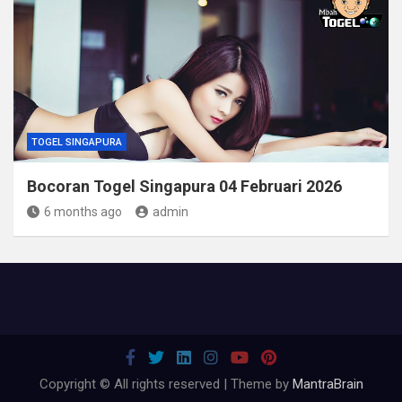
TOGEL SINGAPURA
Bocoran Togel Singapura 04 Februari 2026
6 months ago
admin
Copyright © All rights reserved | Theme by
MantraBrain