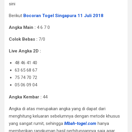
sini
Berikut
Bocoran Togel Singapura 11 Juli 2018
Angka Main :
4 6 7 0
Colok Bebas :
7/0
Live Angka 2D :
48 46 41 40
63 65 68 67
75 74 70 72
05 06 09 04
Angka Kembar :
44
Angka di atas merupakan angka yang di dapat dari
menghitung keluaran sebelumnya dengan metode khusus
yang sangat rumit, sehingga
Mbah-togel.com
hanya
memberikan rangkuman hasil perhitungannya saja agar