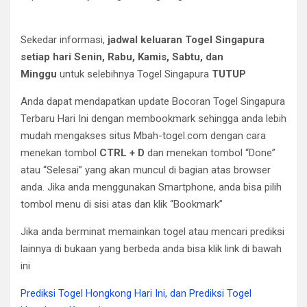
Sekedar informasi,
jadwal keluaran Togel Singapura
setiap hari
Senin, Rabu, Kamis, Sabtu, dan
Minggu
untuk selebihnya Togel Singapura
TUTUP
Anda dapat mendapatkan update Bocoran Togel Singapura
Terbaru Hari Ini dengan membookmark sehingga anda lebih
mudah mengakses situs Mbah-togel.com dengan cara
menekan tombol
CTRL + D
dan menekan tombol “Done”
atau “Selesai” yang akan muncul di bagian atas browser
anda. Jika anda menggunakan Smartphone, anda bisa pilih
tombol menu di sisi atas dan klik “Bookmark”
Jika anda berminat memainkan togel atau mencari prediksi
lainnya di bukaan yang berbeda anda bisa klik link di bawah
ini
Prediksi Togel Hongkong Hari Ini, dan Prediksi Togel