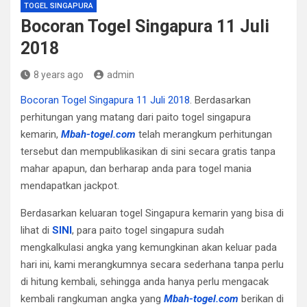
TOGEL SINGAPURA
Bocoran Togel Singapura 11 Juli
2018
8 years ago
admin
Bocoran Togel Singapura 11 Juli 2018
. Berdasarkan
perhitungan yang matang dari paito togel singapura
kemarin,
Mbah-togel.com
telah merangkum perhitungan
tersebut dan mempublikasikan di sini secara gratis tanpa
mahar apapun, dan berharap anda para togel mania
mendapatkan jackpot.
Berdasarkan keluaran togel Singapura kemarin yang bisa di
lihat di
SINI
, para paito togel singapura sudah
mengkalkulasi angka yang kemungkinan akan keluar pada
hari ini, kami merangkumnya secara sederhana tanpa perlu
di hitung kembali, sehingga anda hanya perlu mengacak
kembali rangkuman angka yang
Mbah-togel.com
berikan di