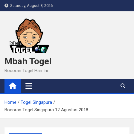
Skip
Saturday, August 8, 2026
to
content
Mbah Togel
Bocoran Togel Hari Ini
Home
Togel Singapura
Bocoran Togel Singapura 12 Agustus 2018