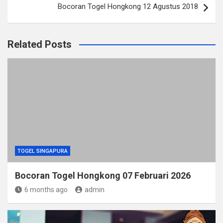
Bocoran Togel Hongkong 12 Agustus 2018
Related Posts
TOGEL SINGAPURA
Bocoran Togel Hongkong 07 Februari 2026
6 months ago
admin