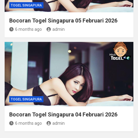
TOGEL SINGAPURA
Bocoran Togel Singapura 05 Februari 2026
6 months ago
admin
TOGEL SINGAPURA
Bocoran Togel Singapura 04 Februari 2026
6 months ago
admin