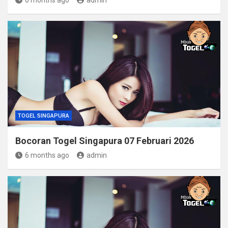
6 months ago
admin
TOGEL SINGAPURA
Bocoran Togel Singapura 07 Februari 2026
6 months ago
admin