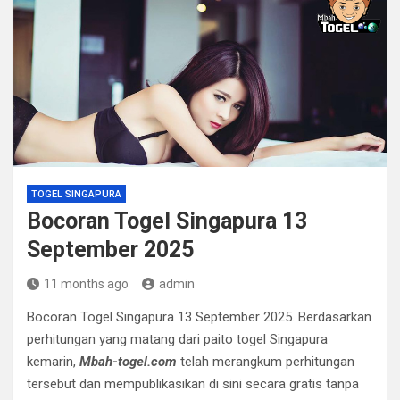
TOGEL SINGAPURA
Bocoran Togel Singapura 13
September 2025
11 months ago
admin
Bocoran Togel Singapura 13 September 2025. Berdasarkan
perhitungan yang matang dari paito togel Singapura
kemarin,
Mbah-togel.com
telah merangkum perhitungan
tersebut dan mempublikasikan di sini secara gratis tanpa