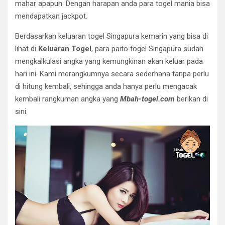
mahar apapun. Dengan harapan anda para togel mania bisa
mendapatkan jackpot.
Berdasarkan keluaran togel Singapura kemarin yang bisa di
lihat di
Keluaran Togel
, para paito togel Singapura sudah
mengkalkulasi angka yang kemungkinan akan keluar pada
hari ini. Kami merangkumnya secara sederhana tanpa perlu
di hitung kembali, sehingga anda hanya perlu mengacak
kembali rangkuman angka yang
Mbah-togel.com
berikan di
sini.