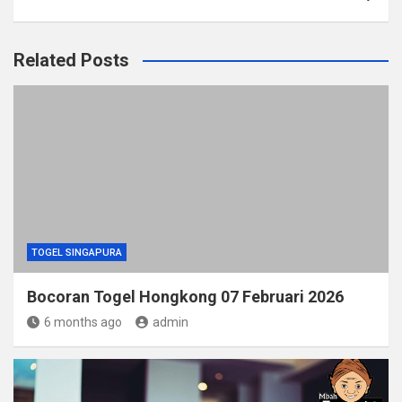
Related Posts
TOGEL SINGAPURA
Bocoran Togel Hongkong 07 Februari 2026
6 months ago
admin