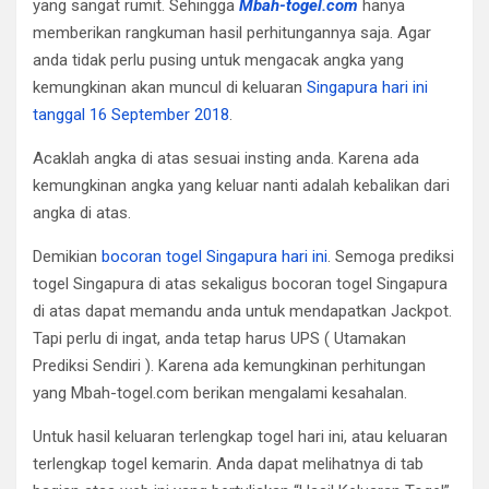
yang sangat rumit. Sehingga
Mbah-togel.com
hanya
memberikan rangkuman hasil perhitungannya saja. Agar
anda tidak perlu pusing untuk mengacak angka yang
kemungkinan akan muncul di keluaran
Singapura hari ini
tanggal 16 September 2018
.
Acaklah angka di atas sesuai insting anda. Karena ada
kemungkinan angka yang keluar nanti adalah kebalikan dari
angka di atas.
Demikian
bocoran togel Singapura hari ini
. Semoga prediksi
togel Singapura di atas sekaligus bocoran togel Singapura
di atas dapat memandu anda untuk mendapatkan Jackpot.
Tapi perlu di ingat, anda tetap harus UPS ( Utamakan
Prediksi Sendiri ). Karena ada kemungkinan perhitungan
yang Mbah-togel.com berikan mengalami kesahalan.
Untuk hasil keluaran terlengkap togel hari ini, atau keluaran
terlengkap togel kemarin. Anda dapat melihatnya di tab