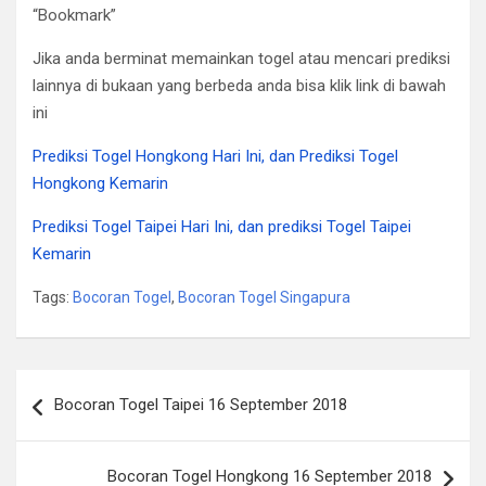
“Bookmark”
Jika anda berminat memainkan togel atau mencari prediksi
lainnya di bukaan yang berbeda anda bisa klik link di bawah
ini
Prediksi Togel Hongkong Hari Ini, dan Prediksi Togel
Hongkong Kemarin
Prediksi Togel Taipei Hari Ini, dan prediksi Togel Taipei
Kemarin
Tags:
Bocoran Togel
,
Bocoran Togel Singapura
Post
Bocoran Togel Taipei 16 September 2018
navigation
Bocoran Togel Hongkong 16 September 2018