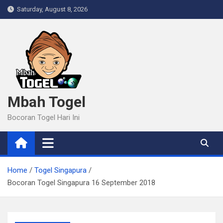
Skip
Saturday, August 8, 2026
to
content
Mbah Togel
Bocoran Togel Hari Ini
Home
Togel Singapura
Bocoran Togel Singapura 16 September 2018