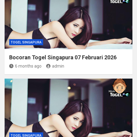
TOGEL SINGAPURA
Bocoran Togel Singapura 07 Februari 2026
6 months ago
admin
TOGEL SINGAPURA