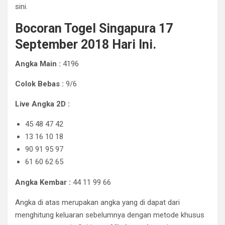
sini.
Bocoran Togel Singapura 17
September 2018 Hari Ini.
Angka Main :
4196
Colok Bebas :
9/6
Live Angka 2D :
45 48 47 42
13 16 10 18
90 91 95 97
61 60 62 65
Angka Kembar :
44 11 99 66
Angka di atas merupakan angka yang di dapat dari
menghitung keluaran sebelumnya dengan metode khusus