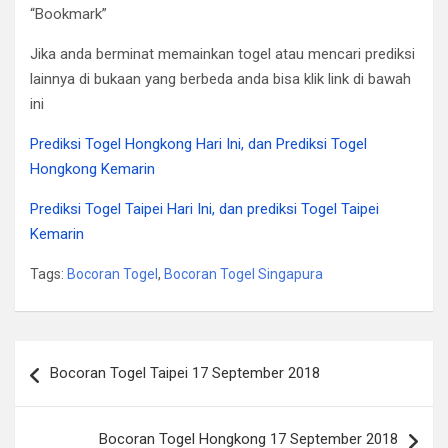
“Bookmark”
Jika anda berminat memainkan togel atau mencari prediksi
lainnya di bukaan yang berbeda anda bisa klik link di bawah
ini
Prediksi Togel Hongkong Hari Ini, dan Prediksi Togel
Hongkong Kemarin
Prediksi Togel Taipei Hari Ini, dan prediksi Togel Taipei
Kemarin
Tags:
Bocoran Togel
,
Bocoran Togel Singapura
Post
Bocoran Togel Taipei 17 September 2018
navigation
Bocoran Togel Hongkong 17 September 2018