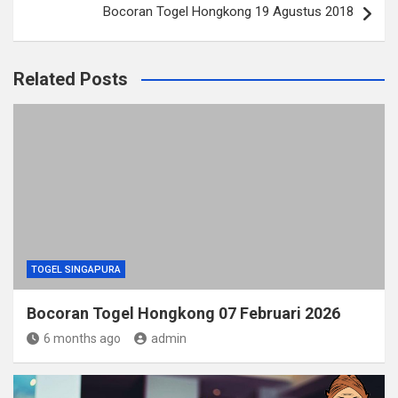
Bocoran Togel Hongkong 19 Agustus 2018
Related Posts
TOGEL SINGAPURA
Bocoran Togel Hongkong 07 Februari 2026
6 months ago
admin