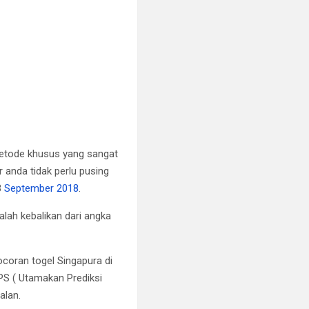
metode khusus yang sangat
anda tidak perlu pusing
3
September 2018
.
alah kebalikan dari angka
ocoran togel Singapura di
PS ( Utamakan Prediksi
alan.