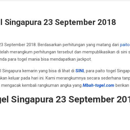
l Singapura 23 September 2018
23 September 2018. Berdasarkan perhitungan yang matang dari
paito
telah merangkum perhitungan tersebut dan mempublikasikan di sini 
nda para togel mania bisa mendapatkan jackpot.
 Singapura kemarin yang bisa di lihat di
SINI
, para paito togel Sing
an keluar pada hari ini. Kami merangkumnya secara sederhana tanpa 
lu mengacak kembali rangkuman angka yang
Mbah-togel.com
berikan d
el Singapura 23 September 2018