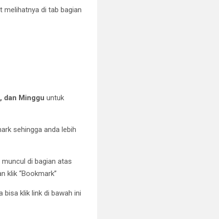
at melihatnya di tab bagian
u, dan Minggu
untuk
rk sehingga anda lebih
 muncul di bagian atas
an klik “Bookmark”
isa klik link di bawah ini