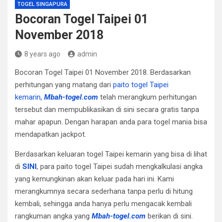
TOGEL SINGAPURA
Bocoran Togel Taipei 01
November 2018
8 years ago
admin
Bocoran Togel Taipei 01 November 2018. Berdasarkan
perhitungan yang matang dari
paito togel Taipei
kemarin,
Mbah-togel.com
telah merangkum perhitungan
tersebut dan mempublikasikan di sini secara gratis tanpa
mahar apapun. Dengan harapan anda para togel mania bisa
mendapatkan jackpot.
Berdasarkan keluaran togel Taipei kemarin yang bisa di lihat
di
SINI
, para paito togel Taipei sudah mengkalkulasi angka
yang kemungkinan akan keluar pada hari ini. Kami
merangkumnya secara sederhana tanpa perlu di hitung
kembali, sehingga anda hanya perlu mengacak kembali
rangkuman angka yang
Mbah-togel.com
berikan di sini.