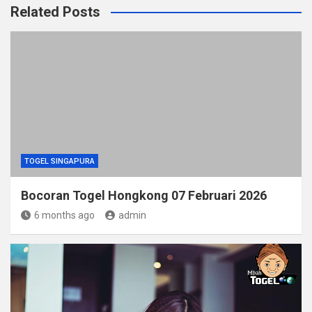
Related Posts
TOGEL SINGAPURA
Bocoran Togel Hongkong 07 Februari 2026
6 months ago
admin