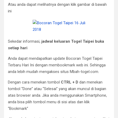
Atau anda dapat melihatnya dengan klik gambar di bawah
ini
Sekedar informasi,
jadwal keluaran Togel Taipei buka
setiap hari
Anda dapat mendapatkan update Bocoran Togel Taipei
Terbaru Hari Ini dengan membookmark web ini. Sehingga
anda lebih mudah mengakses situs Mbah-togel.com.
Dengan cara menekan tombol
CTRL + D
dan menekan
tombol “Done” atau “Selesai” yang akan muncul di bagian
atas browser anda. Jika anda menggunakan Smartphone,
anda bisa pilih tombol menu di sisi atas dan klik
“Bookmark”