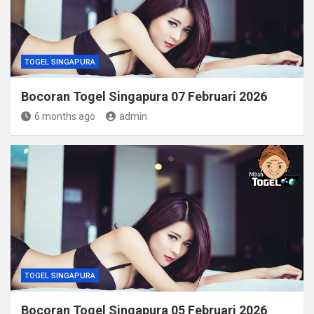
TOGEL SINGAPURA
Bocoran Togel Singapura 07 Februari 2026
6 months ago
admin
TOGEL SINGAPURA
Bocoran Togel Singapura 05 Februari 2026