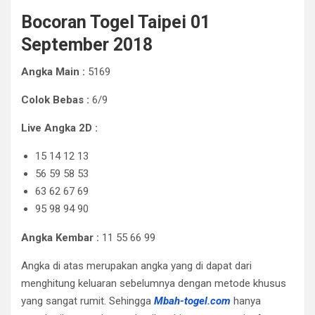
Bocoran Togel Taipei 01
September 2018
Angka Main :
5169
Colok Bebas :
6/9
Live Angka 2D :
15 14 12 13
56 59 58 53
63 62 67 69
95 98 94 90
Angka Kembar :
11 55 66 99
Angka di atas merupakan angka yang di dapat dari
menghitung keluaran sebelumnya dengan metode khusus
yang sangat rumit. Sehingga
Mbah-togel.com
hanya