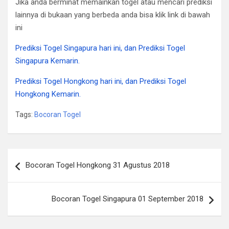
Jika anda berminat memainkan togel atau mencari prediksi
lainnya di bukaan yang berbeda anda bisa klik link di bawah
ini
Prediksi Togel Singapura hari ini, dan Prediksi Togel
Singapura Kemarin.
Prediksi Togel Hongkong hari ini, dan Prediksi Togel
Hongkong Kemarin.
Tags:
Bocoran Togel
Post
Bocoran Togel Hongkong 31 Agustus 2018
navigation
Bocoran Togel Singapura 01 September 2018