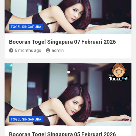
TOGEL SINGAPURA
Bocoran Togel Singapura 07 Februari 2026
6 months ago
admin
TOGEL SINGAPURA
Bocoran Togel Singapura 05 Februari 2026