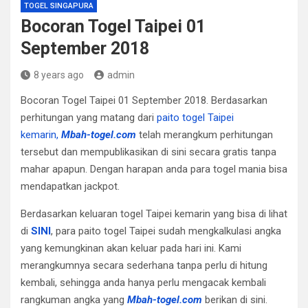
TOGEL SINGAPURA
Bocoran Togel Taipei 01
September 2018
8 years ago
admin
Bocoran Togel Taipei 01 September 2018. Berdasarkan
perhitungan yang matang dari
paito togel Taipei
kemarin,
Mbah-togel.com
telah merangkum perhitungan
tersebut dan mempublikasikan di sini secara gratis tanpa
mahar apapun. Dengan harapan anda para togel mania bisa
mendapatkan jackpot.
Berdasarkan keluaran togel Taipei kemarin yang bisa di lihat
di
SINI
, para paito togel Taipei sudah mengkalkulasi angka
yang kemungkinan akan keluar pada hari ini. Kami
merangkumnya secara sederhana tanpa perlu di hitung
kembali, sehingga anda hanya perlu mengacak kembali
rangkuman angka yang
Mbah-togel.com
berikan di sini.