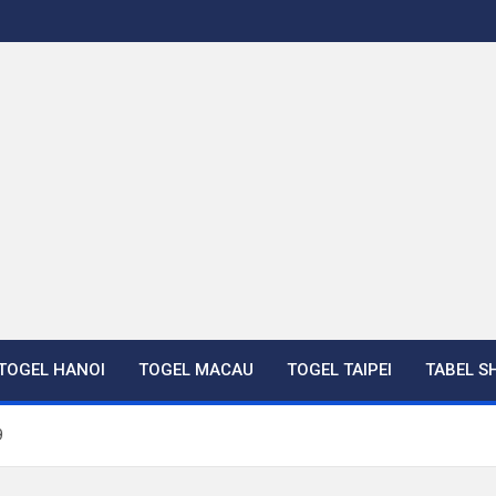
TOGEL HANOI
TOGEL MACAU
TOGEL TAIPEI
TABEL SH
9