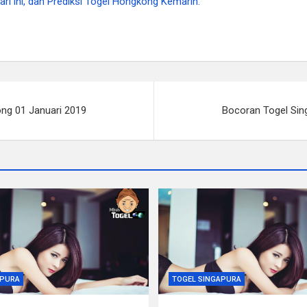
ri ini, dan Prediksi Togel Hongkong Kemarin.
ng 01 Januari 2019
Bocoran Togel Sin
APURA
TOGEL SINGAPURA