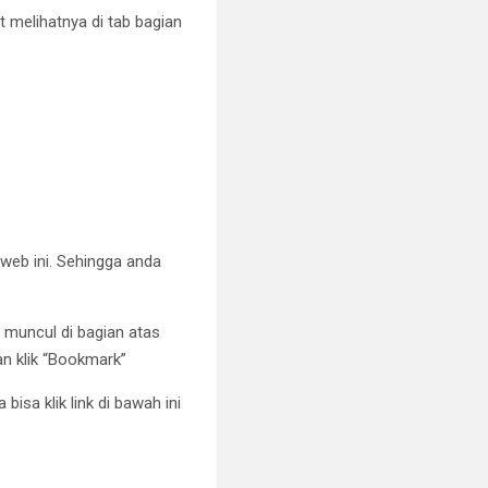
at melihatnya di tab bagian
eb ini. Sehingga anda
 muncul di bagian atas
an klik “Bookmark”
isa klik link di bawah ini