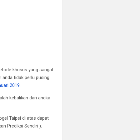
metode khusus yang sangat
anda tidak perlu pusing
nuari 2019.
alah kebalikan dari angka
ogel Taipei di atas dapat
 Prediksi Sendiri ).