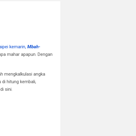
aipei kemarin,
Mbah-
anpa mahar apapun. Dengan
dah mengkalkulasi angka
di hitung kembali,
i sini.