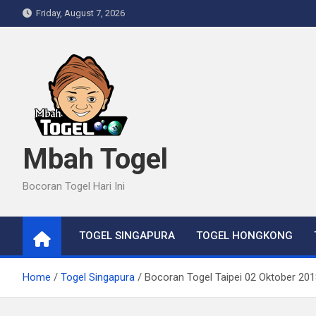
Skip
Friday, August 7, 2026
to
content
Mbah Togel
Bocoran Togel Hari Ini
TOGEL SINGAPURA
TOGEL HONGKONG
Home
Togel Singapura
Bocoran Togel Taipei 02 Oktober 20