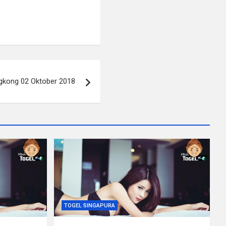
gkong 02 Oktober 2018
TOGEL SINGAPURA