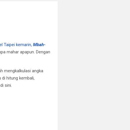
el Taipei kemarin,
Mbah-
anpa mahar apapun. Dengan
dah mengkalkulasi angka
di hitung kembali,
i sini.