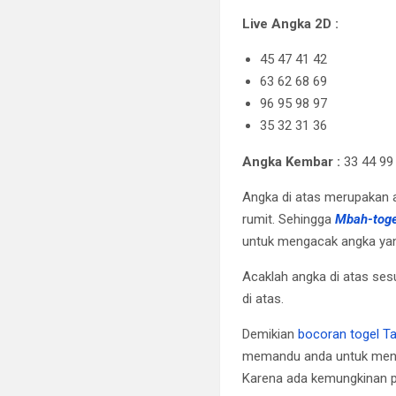
Live Angka 2D :
45 47 41 42
63 62 68 69
96 95 98 97
35 32 31 36
Angka Kembar :
33 44 99
Angka di atas merupakan 
rumit. Sehingga
Mbah-tog
untuk mengacak angka yan
Acaklah angka di atas ses
di atas.
Demikian
bocoran togel Tai
memandu anda untuk mendap
Karena ada kemungkinan p