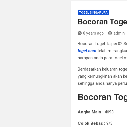
TOGEL SINGAPURA
Bocoran Toge
8 years ago
admin
Bocoran Togel Taipei 02 
togel.com
telah merangkum
harapan anda para togel m
Berdasarkan keluaran togel
yang kemungkinan akan kel
sehingga anda hanya per
Bocoran Tog
Angka Main :
4693
Colok Bebas :
9/3