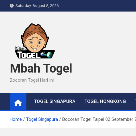
Skip
Saturday, August 8, 2026
to
content
Mbah Togel
Bocoran Togel Hari Ini
TOGEL SINGAPURA
TOGEL HONGKONG
Home
Togel Singapura
Bocoran Togel Taipei 02 September 