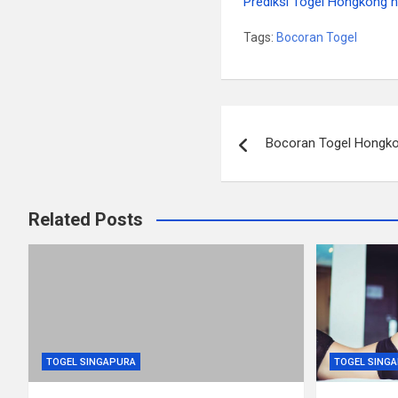
Prediksi Togel Hongkong ha
Tags:
Bocoran Togel
Post
Bocoran Togel Hongk
navigation
Related Posts
TOGEL SINGAPURA
TOGEL SING