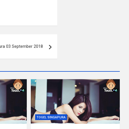
ura 03 September 2018
TOGEL SINGAPURA