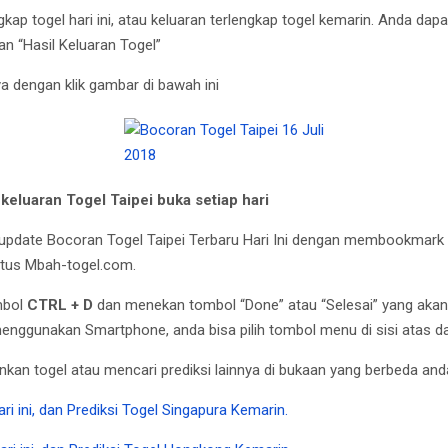
gkap togel hari ini, atau keluaran terlengkap togel kemarin. Anda dap
kan “Hasil Keluaran Togel”
a dengan klik gambar di bawah ini
 keluaran Togel Taipei buka setiap hari
pdate Bocoran Togel Taipei Terbaru Hari Ini dengan membookmark w
tus Mbah-togel.com.
mbol
CTRL + D
dan menekan tombol “Done” atau “Selesai” yang akan
enggunakan Smartphone, anda bisa pilih tombol menu di sisi atas d
an togel atau mencari prediksi lainnya di bukaan yang berbeda anda b
ri ini, dan Prediksi Togel Singapura Kemarin.