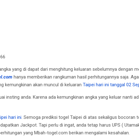
 66
angka yang di dapat dari menghitung keluaran sebelumnya dengan 
el.com
hanya memberikan rangkuman hasil perhitungannya saja. Agar 
g kemungkinan akan muncul di keluaran
Taipei hari ini tanggal 02 S
uai insting anda. Karena ada kemungkinan angka yang keluar nanti ad
pei hari ini
. Semoga prediksi togel Taipei di atas sekaligus bocoran t
atkan Jackpot. Tapi perlu di ingat, anda tetap harus UPS ( Utamakan
erhitungan yang Mbah-togel.com berikan mengalami kesahalan.