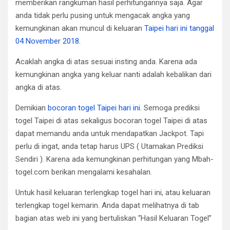
memberikan rangkuman hasil perhitungannya saja. Agar
anda tidak perlu pusing untuk mengacak angka yang
kemungkinan akan muncul di keluaran
Taipei hari ini tanggal
04 November 2018.
Acaklah angka di atas sesuai insting anda. Karena ada
kemungkinan angka yang keluar nanti adalah kebalikan dari
angka di atas.
Demikian
bocoran togel Taipei hari ini
. Semoga prediksi
togel Taipei di atas sekaligus bocoran togel Taipei di atas
dapat memandu anda untuk mendapatkan Jackpot. Tapi
perlu di ingat, anda tetap harus UPS ( Utamakan Prediksi
Sendiri ). Karena ada kemungkinan perhitungan yang Mbah-
togel.com berikan mengalami kesahalan.
Untuk hasil keluaran terlengkap togel hari ini, atau keluaran
terlengkap togel kemarin. Anda dapat melihatnya di tab
bagian atas web ini yang bertuliskan “Hasil Keluaran Togel”