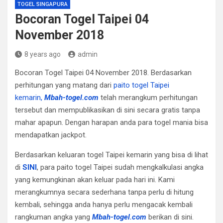
TOGEL SINGAPURA
Bocoran Togel Taipei 04
November 2018
8 years ago
admin
Bocoran Togel Taipei 04 November 2018. Berdasarkan
perhitungan yang matang dari
paito togel Taipei
kemarin,
Mbah-togel.com
telah merangkum perhitungan
tersebut dan mempublikasikan di sini secara gratis tanpa
mahar apapun. Dengan harapan anda para togel mania bisa
mendapatkan jackpot.
Berdasarkan keluaran togel Taipei kemarin yang bisa di lihat
di
SINI
, para paito togel Taipei sudah mengkalkulasi angka
yang kemungkinan akan keluar pada hari ini. Kami
merangkumnya secara sederhana tanpa perlu di hitung
kembali, sehingga anda hanya perlu mengacak kembali
rangkuman angka yang
Mbah-togel.com
berikan di sini.