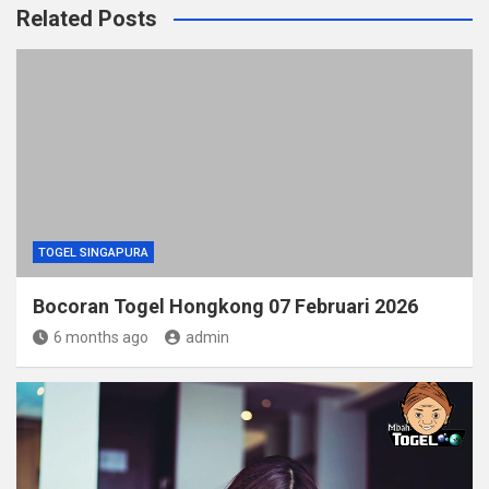
Related Posts
TOGEL SINGAPURA
Bocoran Togel Hongkong 07 Februari 2026
6 months ago
admin