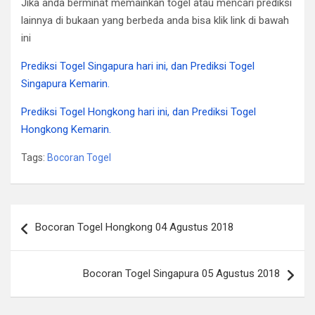
Jika anda berminat memainkan togel atau mencari prediksi
lainnya di bukaan yang berbeda anda bisa klik link di bawah
ini
Prediksi Togel Singapura hari ini, dan Prediksi Togel
Singapura Kemarin.
Prediksi Togel Hongkong hari ini, dan Prediksi Togel
Hongkong Kemarin.
Tags:
Bocoran Togel
Post
Bocoran Togel Hongkong 04 Agustus 2018
navigation
Bocoran Togel Singapura 05 Agustus 2018