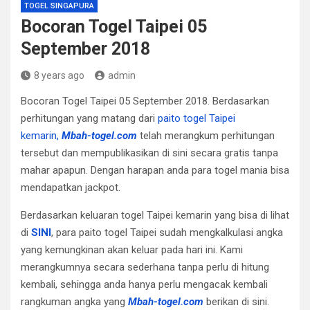
TOGEL SINGAPURA
Bocoran Togel Taipei 05
September 2018
8 years ago
admin
Bocoran Togel Taipei 05 September 2018. Berdasarkan
perhitungan yang matang dari
paito togel Taipei
kemarin,
Mbah-togel.com
telah merangkum perhitungan
tersebut dan mempublikasikan di sini secara gratis tanpa
mahar apapun. Dengan harapan anda para togel mania bisa
mendapatkan jackpot.
Berdasarkan keluaran togel Taipei kemarin yang bisa di lihat
di
SINI
, para paito togel Taipei sudah mengkalkulasi angka
yang kemungkinan akan keluar pada hari ini. Kami
merangkumnya secara sederhana tanpa perlu di hitung
kembali, sehingga anda hanya perlu mengacak kembali
rangkuman angka yang
Mbah-togel.com
berikan di sini.