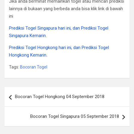
Jika anda berminat memainkan togel atau mencari prediksi
lainnya di bukaan yang berbeda anda bisa klik link di bawah
ini
Prediksi Togel Singapura hari ini, dan Prediksi Togel
Singapura Kemarin.
Prediksi Togel Hongkong hari ini, dan Prediksi Togel
Hongkong Kemarin.
Tags:
Bocoran Togel
Post
Bocoran Togel Hongkong 04 September 2018
navigation
Bocoran Togel Singapura 05 September 2018