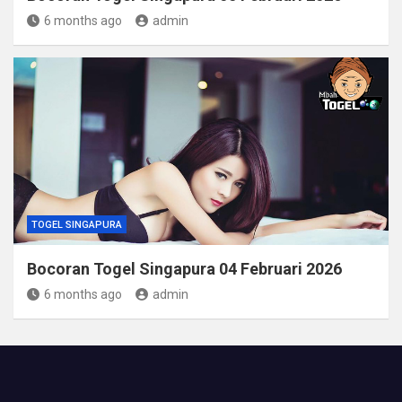
6 months ago
admin
TOGEL SINGAPURA
Bocoran Togel Singapura 04 Februari 2026
6 months ago
admin