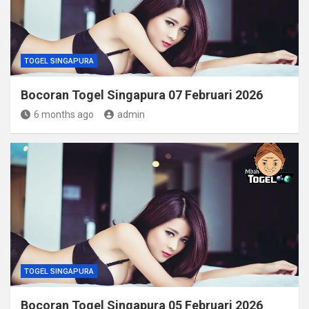
TOGEL SINGAPURA
Bocoran Togel Singapura 07 Februari 2026
6 months ago
admin
TOGEL SINGAPURA
Bocoran Togel Singapura 05 Februari 2026