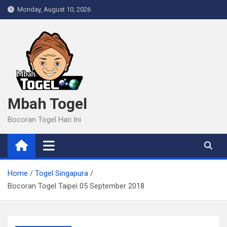
Skip
Monday, August 10, 2026
to
content
Mbah Togel
Bocoran Togel Hari Ini
Home
Togel Singapura
Bocoran Togel Taipei 05 September 2018