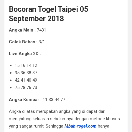
Bocoran Togel Taipei 05
September 2018
Angka Main :
7431
Colok Bebas :
3/1
Live Angka 2D :
15 16 14 12
35 36 38 37
42 41 40 49
75 78 76 73
Angka Kembar :
11 33 44 77
Angka di atas merupakan angka yang di dapat dari
menghitung keluaran sebelumnya dengan metode khusus
yang sangat rumit. Sehingga
Mbah-togel.com
hanya