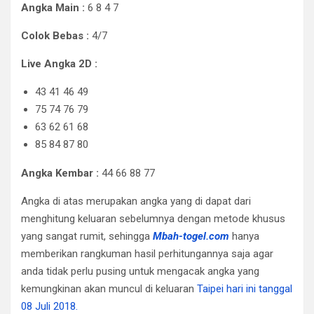
Angka Main :
6 8 4 7
Colok Bebas :
4/7
Live Angka 2D :
43 41 46 49
75 74 76 79
63 62 61 68
85 84 87 80
Angka Kembar :
44 66 88 77
Angka di atas merupakan angka yang di dapat dari
menghitung keluaran sebelumnya dengan metode khusus
yang sangat rumit, sehingga
Mbah-togel.com
hanya
memberikan rangkuman hasil perhitungannya saja agar
anda tidak perlu pusing untuk mengacak angka yang
kemungkinan akan muncul di keluaran
Taipei hari ini tanggal
08 Juli 2018.