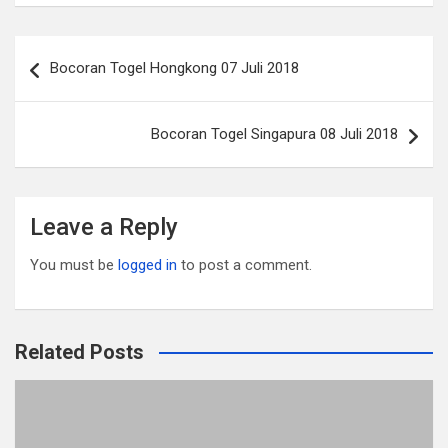
Post
Bocoran Togel Hongkong 07 Juli 2018
navigation
Bocoran Togel Singapura 08 Juli 2018
Leave a Reply
You must be
logged in
to post a comment.
Related Posts