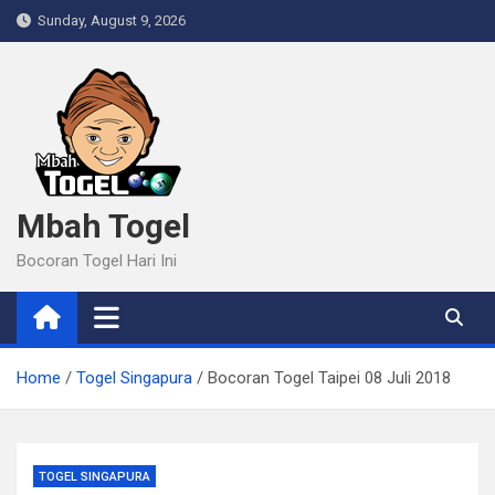
Skip
Sunday, August 9, 2026
to
content
Mbah Togel
Bocoran Togel Hari Ini
Home
Togel Singapura
Bocoran Togel Taipei 08 Juli 2018
TOGEL SINGAPURA