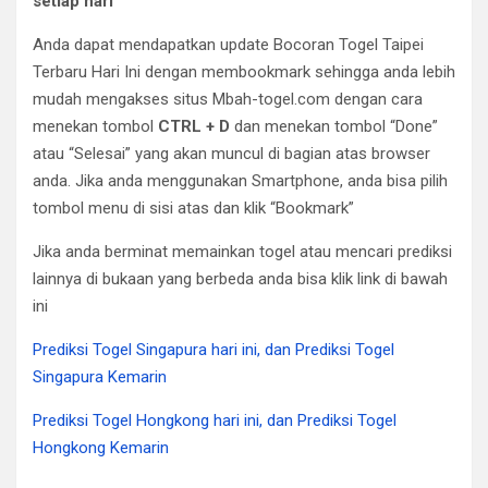
setiap hari
Anda dapat mendapatkan update Bocoran Togel Taipei
Terbaru Hari Ini dengan membookmark sehingga anda lebih
mudah mengakses situs Mbah-togel.com dengan cara
menekan tombol
CTRL + D
dan menekan tombol “Done”
atau “Selesai” yang akan muncul di bagian atas browser
anda. Jika anda menggunakan Smartphone, anda bisa pilih
tombol menu di sisi atas dan klik “Bookmark”
Jika anda berminat memainkan togel atau mencari prediksi
lainnya di bukaan yang berbeda anda bisa klik link di bawah
ini
Prediksi Togel Singapura hari ini, dan Prediksi Togel
Singapura Kemarin
Prediksi Togel Hongkong hari ini, dan Prediksi Togel
Hongkong Kemarin