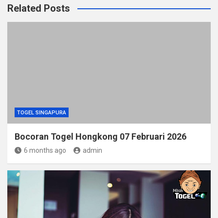
Related Posts
TOGEL SINGAPURA
Bocoran Togel Hongkong 07 Februari 2026
6 months ago
admin