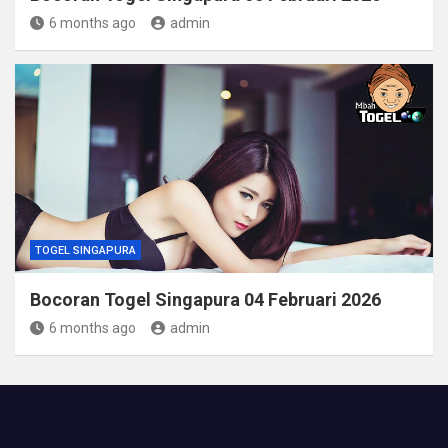
6 months ago
admin
TOGEL SINGAPURA
Bocoran Togel Singapura 04 Februari 2026
6 months ago
admin