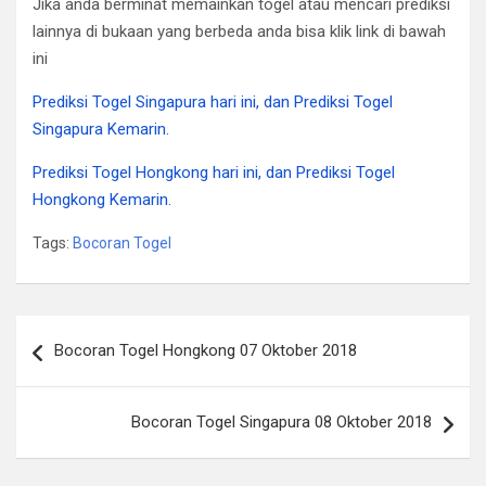
Jika anda berminat memainkan togel atau mencari prediksi
lainnya di bukaan yang berbeda anda bisa klik link di bawah
ini
Prediksi Togel Singapura hari ini, dan Prediksi Togel
Singapura Kemarin.
Prediksi Togel Hongkong hari ini, dan Prediksi Togel
Hongkong Kemarin.
Tags:
Bocoran Togel
Post
Bocoran Togel Hongkong 07 Oktober 2018
navigation
Bocoran Togel Singapura 08 Oktober 2018