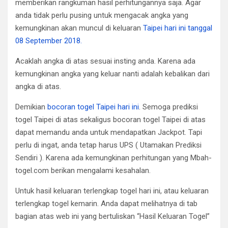
memberikan rangkuman hasil perhitungannya saja. Agar
anda tidak perlu pusing untuk mengacak angka yang
kemungkinan akan muncul di keluaran
Taipei hari ini tanggal
08 September 2018.
Acaklah angka di atas sesuai insting anda. Karena ada
kemungkinan angka yang keluar nanti adalah kebalikan dari
angka di atas.
Demikian
bocoran togel Taipei hari ini
. Semoga prediksi
togel Taipei di atas sekaligus bocoran togel Taipei di atas
dapat memandu anda untuk mendapatkan Jackpot. Tapi
perlu di ingat, anda tetap harus UPS ( Utamakan Prediksi
Sendiri ). Karena ada kemungkinan perhitungan yang Mbah-
togel.com berikan mengalami kesahalan.
Untuk hasil keluaran terlengkap togel hari ini, atau keluaran
terlengkap togel kemarin. Anda dapat melihatnya di tab
bagian atas web ini yang bertuliskan “Hasil Keluaran Togel”