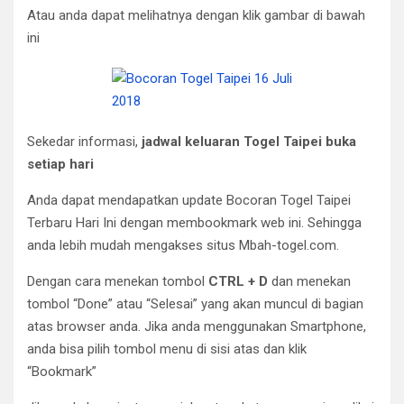
Atau anda dapat melihatnya dengan klik gambar di bawah
ini
Sekedar informasi,
jadwal keluaran Togel Taipei buka
setiap hari
Anda dapat mendapatkan update Bocoran Togel Taipei
Terbaru Hari Ini dengan membookmark web ini. Sehingga
anda lebih mudah mengakses situs Mbah-togel.com.
Dengan cara menekan tombol
CTRL + D
dan menekan
tombol “Done” atau “Selesai” yang akan muncul di bagian
atas browser anda. Jika anda menggunakan Smartphone,
anda bisa pilih tombol menu di sisi atas dan klik
“Bookmark”