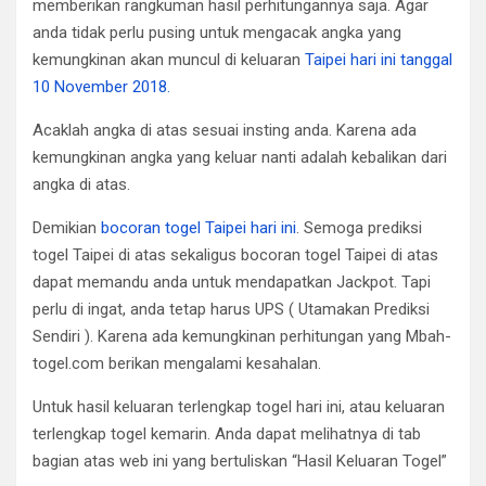
memberikan rangkuman hasil perhitungannya saja. Agar
anda tidak perlu pusing untuk mengacak angka yang
kemungkinan akan muncul di keluaran
Taipei hari ini tanggal
10 November 2018.
Acaklah angka di atas sesuai insting anda. Karena ada
kemungkinan angka yang keluar nanti adalah kebalikan dari
angka di atas.
Demikian
bocoran togel Taipei hari ini
. Semoga prediksi
togel Taipei di atas sekaligus bocoran togel Taipei di atas
dapat memandu anda untuk mendapatkan Jackpot. Tapi
perlu di ingat, anda tetap harus UPS ( Utamakan Prediksi
Sendiri ). Karena ada kemungkinan perhitungan yang Mbah-
togel.com berikan mengalami kesahalan.
Untuk hasil keluaran terlengkap togel hari ini, atau keluaran
terlengkap togel kemarin. Anda dapat melihatnya di tab
bagian atas web ini yang bertuliskan “Hasil Keluaran Togel”