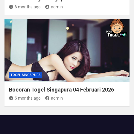
6 months ago
admin
TOGEL SINGAPURA
Bocoran Togel Singapura 04 Februari 2026
6 months ago
admin