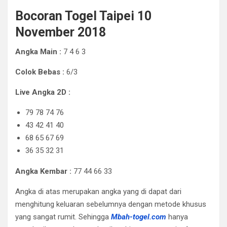
Bocoran Togel Taipei 10
November 2018
Angka Main :
7 4 6 3
Colok Bebas :
6/3
Live Angka 2D :
79 78 74 76
43 42 41 40
68 65 67 69
36 35 32 31
Angka Kembar :
77 44 66 33
Angka di atas merupakan angka yang di dapat dari
menghitung keluaran sebelumnya dengan metode khusus
yang sangat rumit. Sehingga
Mbah-togel.com
hanya