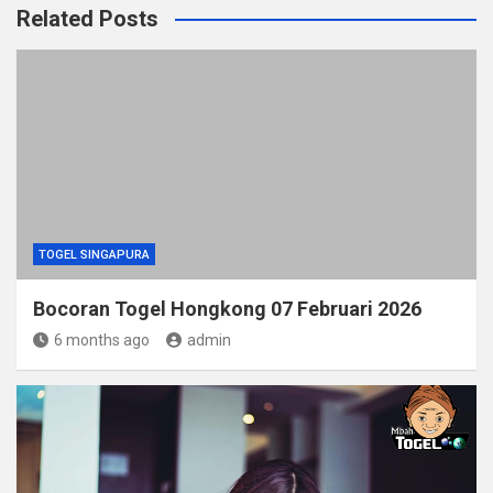
Related Posts
TOGEL SINGAPURA
Bocoran Togel Hongkong 07 Februari 2026
6 months ago
admin