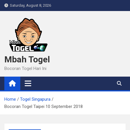
Skip
Saturday, August 8, 2026
to
content
Mbah Togel
Bocoran Togel Hari Ini
Home
Togel Singapura
Bocoran Togel Taipei 10 September 2018