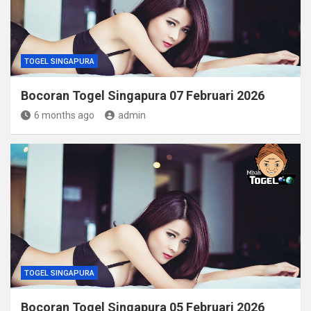
TOGEL SINGAPURA
Bocoran Togel Singapura 07 Februari 2026
6 months ago
admin
TOGEL SINGAPURA
Bocoran Togel Singapura 05 Februari 2026