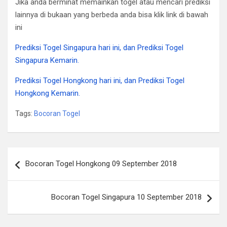
Jika anda berminat memainkan togel atau mencari prediksi
lainnya di bukaan yang berbeda anda bisa klik link di bawah
ini
Prediksi Togel Singapura hari ini, dan Prediksi Togel
Singapura Kemarin.
Prediksi Togel Hongkong hari ini, dan Prediksi Togel
Hongkong Kemarin.
Tags:
Bocoran Togel
Post
Bocoran Togel Hongkong 09 September 2018
navigation
Bocoran Togel Singapura 10 September 2018