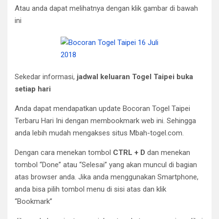
Atau anda dapat melihatnya dengan klik gambar di bawah
ini
Sekedar informasi,
jadwal keluaran Togel Taipei buka
setiap hari
Anda dapat mendapatkan update Bocoran Togel Taipei
Terbaru Hari Ini dengan membookmark web ini. Sehingga
anda lebih mudah mengakses situs Mbah-togel.com.
Dengan cara menekan tombol
CTRL + D
dan menekan
tombol “Done” atau “Selesai” yang akan muncul di bagian
atas browser anda. Jika anda menggunakan Smartphone,
anda bisa pilih tombol menu di sisi atas dan klik
“Bookmark”