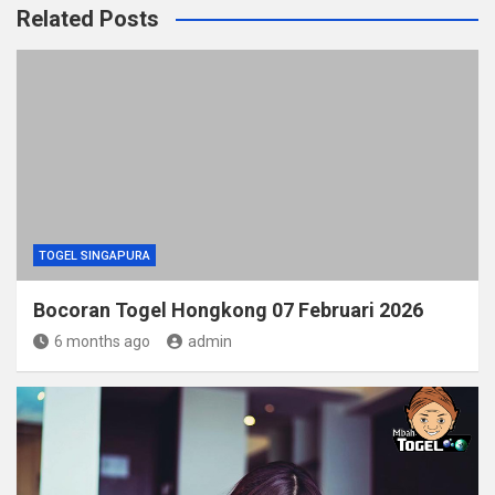
Related Posts
TOGEL SINGAPURA
Bocoran Togel Hongkong 07 Februari 2026
6 months ago
admin