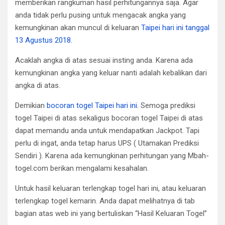
memberikan rangkuman hasil perhitungannya saja. Agar
anda tidak perlu pusing untuk mengacak angka yang
kemungkinan akan muncul di keluaran
Taipei hari ini tanggal
13 Agustus 2018.
Acaklah angka di atas sesuai insting anda. Karena ada
kemungkinan angka yang keluar nanti adalah kebalikan dari
angka di atas.
Demikian
bocoran togel Taipei hari ini
. Semoga prediksi
togel Taipei di atas sekaligus bocoran togel Taipei di atas
dapat memandu anda untuk mendapatkan Jackpot. Tapi
perlu di ingat, anda tetap harus UPS ( Utamakan Prediksi
Sendiri ). Karena ada kemungkinan perhitungan yang Mbah-
togel.com berikan mengalami kesahalan.
Untuk hasil keluaran terlengkap togel hari ini, atau keluaran
terlengkap togel kemarin. Anda dapat melihatnya di tab
bagian atas web ini yang bertuliskan “Hasil Keluaran Togel”