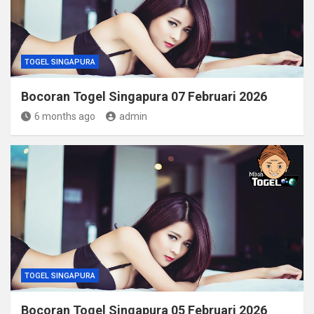
TOGEL SINGAPURA
Bocoran Togel Singapura 07 Februari 2026
6 months ago
admin
TOGEL SINGAPURA
Bocoran Togel Singapura 05 Februari 2026