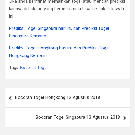
Jika anda berminat memainkan togel atau mencari prediksi
lainnya di bukaan yang berbeda anda bisa klik link di bawah
ini
Prediksi Togel Singapura hari ini, dan Prediksi Togel
Singapura Kemarin.
Prediksi Togel Hongkong hari ini, dan Prediksi Togel
Hongkong Kemarin.
Tags:
Bocoran Togel
Post
Bocoran Togel Hongkong 12 Agustus 2018
navigation
Bocoran Togel Singapura 13 Agustus 2018