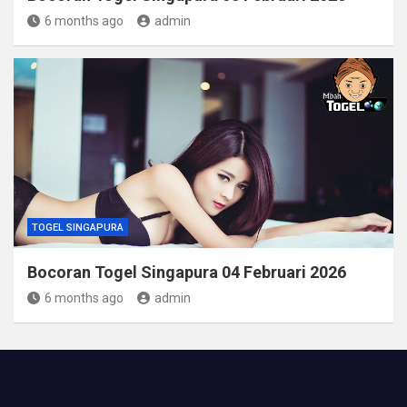
6 months ago
admin
TOGEL SINGAPURA
Bocoran Togel Singapura 04 Februari 2026
6 months ago
admin