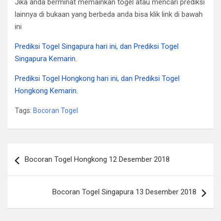
Jika anda berminat memainkan togel atau mencari prediksi
lainnya di bukaan yang berbeda anda bisa klik link di bawah
ini
Prediksi Togel Singapura hari ini, dan Prediksi Togel
Singapura Kemarin.
Prediksi Togel Hongkong hari ini, dan Prediksi Togel
Hongkong Kemarin.
Tags:
Bocoran Togel
Post
Bocoran Togel Hongkong 12 Desember 2018
navigation
Bocoran Togel Singapura 13 Desember 2018