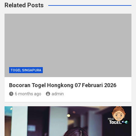
Related Posts
TOGEL SINGAPURA
Bocoran Togel Hongkong 07 Februari 2026
6 months ago
admin