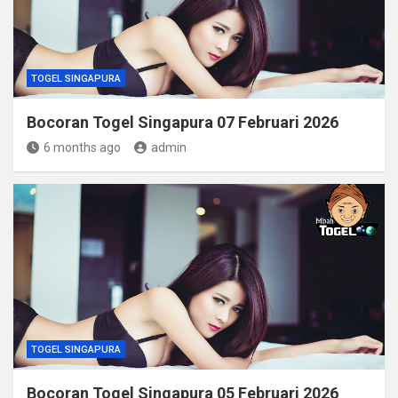
TOGEL SINGAPURA
Bocoran Togel Singapura 07 Februari 2026
6 months ago
admin
TOGEL SINGAPURA
Bocoran Togel Singapura 05 Februari 2026