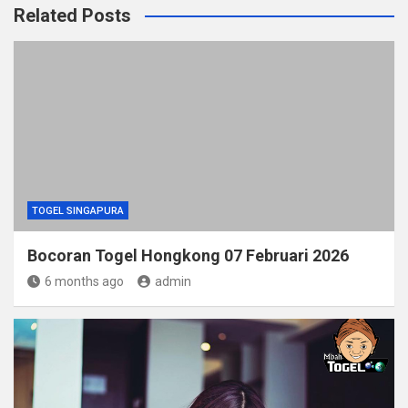
Related Posts
TOGEL SINGAPURA
Bocoran Togel Hongkong 07 Februari 2026
6 months ago
admin