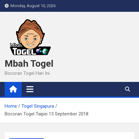
Skip
Monday, August 10, 2026
to
content
Mbah Togel
Bocoran Togel Hari Ini
Home
Togel Singapura
Bocoran Togel Taipei 13 September 2018