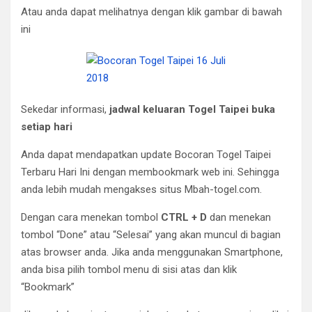
Atau anda dapat melihatnya dengan klik gambar di bawah
ini
Sekedar informasi,
jadwal keluaran Togel Taipei buka
setiap hari
Anda dapat mendapatkan update Bocoran Togel Taipei
Terbaru Hari Ini dengan membookmark web ini. Sehingga
anda lebih mudah mengakses situs Mbah-togel.com.
Dengan cara menekan tombol
CTRL + D
dan menekan
tombol “Done” atau “Selesai” yang akan muncul di bagian
atas browser anda. Jika anda menggunakan Smartphone,
anda bisa pilih tombol menu di sisi atas dan klik
“Bookmark”