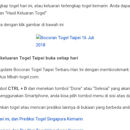
gkap togel hari ini, atau keluaran terlengkap togel kemarin. Anda dap
kan “Hasil Keluaran Togel”
a dengan klik gambar di bawah ini
 keluaran Togel Taipei buka setiap hari
pdate Bocoran Togel Taipei Terbaru Hari Ini dengan membookmark w
tus Mbah-togel.com.
mbol
CTRL + D
dan menekan tombol “Done” atau “Selesai” yang akan
enggunakan Smartphone, anda bisa pilih tombol menu di sisi atas d
an togel atau mencari prediksi lainnya di bukaan yang berbeda anda b
ri ini, dan Prediksi Togel Singapura Kemarin.