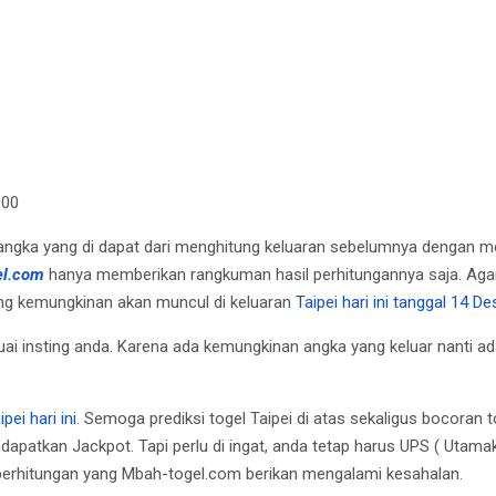
 00
angka yang di dapat dari menghitung keluaran sebelumnya dengan 
el.com
hanya memberikan rangkuman hasil perhitungannya saja. Agar 
g kemungkinan akan muncul di keluaran
Taipei hari ini tanggal 14 
uai insting anda. Karena ada kemungkinan angka yang keluar nanti ad
pei hari ini
. Semoga prediksi togel Taipei di atas sekaligus bocoran t
atkan Jackpot. Tapi perlu di ingat, anda tetap harus UPS ( Utamakan
erhitungan yang Mbah-togel.com berikan mengalami kesahalan.