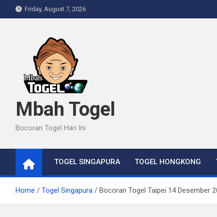
Skip
Friday, August 7, 2026
to
content
Mbah Togel
Bocoran Togel Hari Ini
TOGEL SINGAPURA
TOGEL HONGKONG
Home
Togel Singapura
Bocoran Togel Taipei 14 Desember 