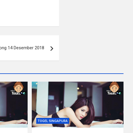
ong 14 Desember 2018
TOGEL SINGAPURA