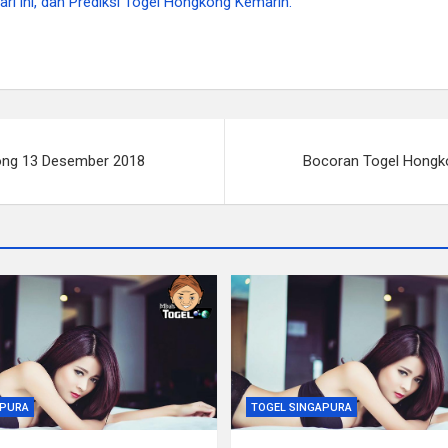
ri ini, dan Prediksi Togel Hongkong Kemarin.
ong 13 Desember 2018
Bocoran Togel Hongk
APURA
TOGEL SINGAPURA