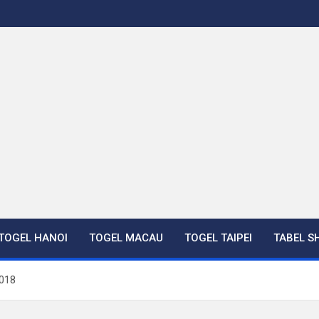
TOGEL HANOI
TOGEL MACAU
TOGEL TAIPEI
TABEL SH
2018