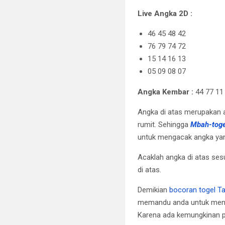
Live Angka 2D :
46 45 48 42
76 79 74 72
15 14 16 13
05 09 08 07
Angka Kembar :
44 77 11
Angka di atas merupakan 
rumit. Sehingga
Mbah-tog
untuk mengacak angka yan
Acaklah angka di atas ses
di atas.
Demikian
bocoran togel Tai
memandu anda untuk mendap
Karena ada kemungkinan p