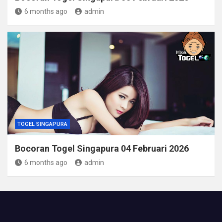
6 months ago
admin
TOGEL SINGAPURA
Bocoran Togel Singapura 04 Februari 2026
6 months ago
admin