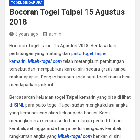
TOGEL SINGAPURA
Bocoran Togel Taipei 15 Agustus
2018
8 years ago
admin
Bocoran Togel Taipei 15 Agustus 2018. Berdasarkan
perhitungan yang matang dari
paito togel Taipei
kemarin,
Mbah-togel.com
telah merangkum perhitungan
tersebut dan mempublikasikan di sini secara gratis tanpa
mahar apapun. Dengan harapan anda para togel mania bisa
mendapatkan jackpot.
Berdasarkan keluaran togel Taipei kemarin yang bisa di lihat
di
SINI
, para paito togel Taipei sudah mengkalkulasi angka
yang kemungkinan akan keluar pada hari ini. Kami
merangkumnya secara sederhana tanpa perlu di hitung
kembali, sehingga anda hanya perlu mengacak kembali
rangkuman angka yang
Mbah-togel.com
berikan di sini.