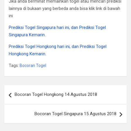
Jika anda berminat memainkan togel atau mencari prediksi
lainnya di bukaan yang berbeda anda bisa klik link di bawah
ini
Prediksi Togel Singapura hari ini, dan Prediksi Togel
Singapura Kemarin.
Prediksi Togel Hongkong hari ini, dan Prediksi Togel
Hongkong Kemarin.
Tags:
Bocoran Togel
Post
Bocoran Togel Hongkong 14 Agustus 2018
navigation
Bocoran Togel Singapura 15 Agustus 2018