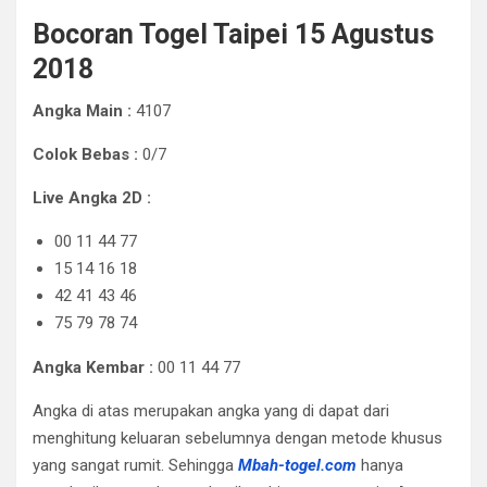
Bocoran Togel Taipei 15 Agustus
2018
Angka Main :
4107
Colok Bebas :
0/7
Live Angka 2D :
00 11 44 77
15 14 16 18
42 41 43 46
75 79 78 74
Angka Kembar :
00 11 44 77
Angka di atas merupakan angka yang di dapat dari
menghitung keluaran sebelumnya dengan metode khusus
yang sangat rumit. Sehingga
Mbah-togel.com
hanya