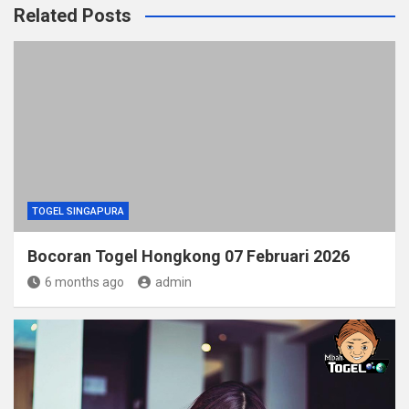
Related Posts
TOGEL SINGAPURA
Bocoran Togel Hongkong 07 Februari 2026
6 months ago
admin