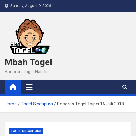
Skip
Sunday, August 9, 2026
to
content
Mbah Togel
Bocoran Togel Hari Ini
Home
Togel Singapura
Bocoran Togel Taipei 16 Juli 2018
TOGEL SINGAPURA