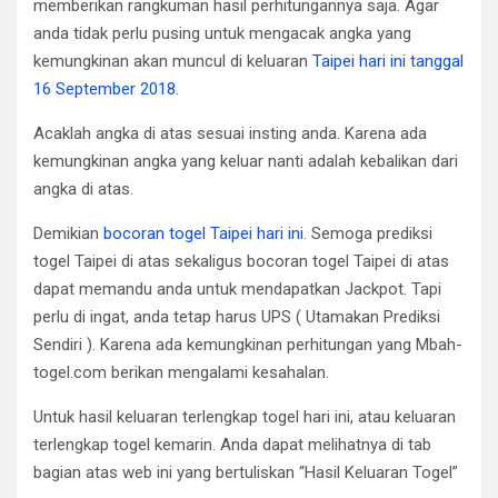
memberikan rangkuman hasil perhitungannya saja. Agar
anda tidak perlu pusing untuk mengacak angka yang
kemungkinan akan muncul di keluaran
Taipei hari ini tanggal
16 September 2018.
Acaklah angka di atas sesuai insting anda. Karena ada
kemungkinan angka yang keluar nanti adalah kebalikan dari
angka di atas.
Demikian
bocoran togel Taipei hari ini
. Semoga prediksi
togel Taipei di atas sekaligus bocoran togel Taipei di atas
dapat memandu anda untuk mendapatkan Jackpot. Tapi
perlu di ingat, anda tetap harus UPS ( Utamakan Prediksi
Sendiri ). Karena ada kemungkinan perhitungan yang Mbah-
togel.com berikan mengalami kesahalan.
Untuk hasil keluaran terlengkap togel hari ini, atau keluaran
terlengkap togel kemarin. Anda dapat melihatnya di tab
bagian atas web ini yang bertuliskan “Hasil Keluaran Togel”