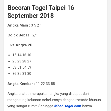
Bocoran Togel Taipei 16
September 2018
Angka Main :
3 5 2 1
Colok Bebas :
2/1
Live Angka 2D :
15 14 16 10
25 23 28 27
53 51 54 59
36 35 31 30
Angka Kembar :
11 22 33 55
Angka di atas merupakan angka yang di dapat dari
menghitung keluaran sebelumnya dengan metode khusus
yang sangat rumit. Sehingga
Mbah-togel.com
hanya