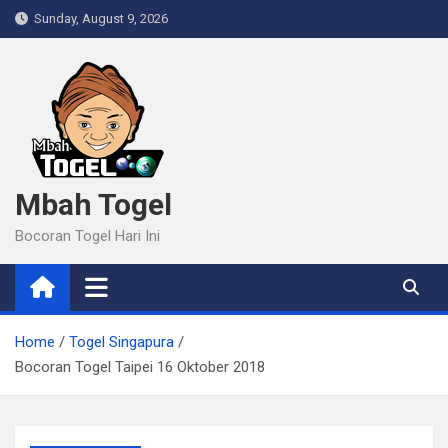
Skip
Sunday, August 9, 2026
to
content
Mbah Togel
Bocoran Togel Hari Ini
Home
Togel Singapura
Bocoran Togel Taipei 16 Oktober 2018