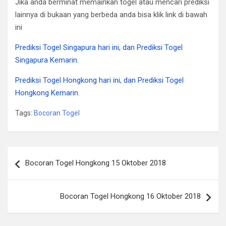
Jika anda berminat memainkan togel atau mencari prediksi
lainnya di bukaan yang berbeda anda bisa klik link di bawah
ini
Prediksi Togel Singapura hari ini, dan Prediksi Togel
Singapura Kemarin.
Prediksi Togel Hongkong hari ini, dan Prediksi Togel
Hongkong Kemarin.
Tags:
Bocoran Togel
Post
Bocoran Togel Hongkong 15 Oktober 2018
navigation
Bocoran Togel Hongkong 16 Oktober 2018