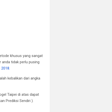
metode khusus yang sangat
anda tidak perlu pusing
i 2018.
alah kebalikan dari angka
ogel Taipei di atas dapat
 Prediksi Sendiri ).