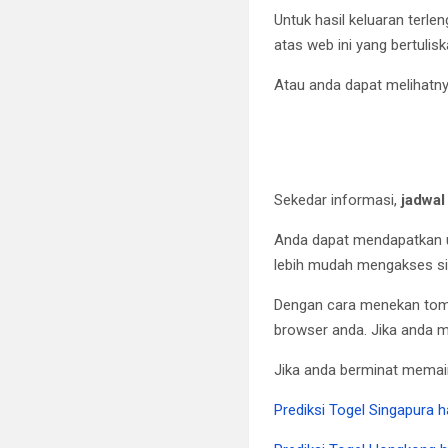
Untuk hasil keluaran terlen
atas web ini yang bertulis
Atau anda dapat melihatny
Sekedar informasi,
jadwal
Anda dapat mendapatkan u
lebih mudah mengakses si
Dengan cara menekan to
browser anda. Jika anda m
Jika anda berminat memaink
Prediksi Togel Singapura ha