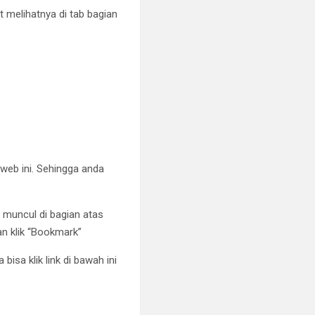
at melihatnya di tab bagian
eb ini. Sehingga anda
 muncul di bagian atas
an klik “Bookmark”
isa klik link di bawah ini