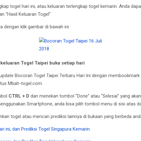
gkap togel hari ini, atau keluaran terlengkap togel kemarin. Anda dap
kan “Hasil Keluaran Togel”
a dengan klik gambar di bawah ini
 keluaran Togel Taipei buka setiap hari
pdate Bocoran Togel Taipei Terbaru Hari Ini dengan membookmark w
tus Mbah-togel.com.
mbol
CTRL + D
dan menekan tombol “Done” atau “Selesai” yang akan
enggunakan Smartphone, anda bisa pilih tombol menu di sisi atas d
an togel atau mencari prediksi lainnya di bukaan yang berbeda anda b
ri ini, dan Prediksi Togel Singapura Kemarin.