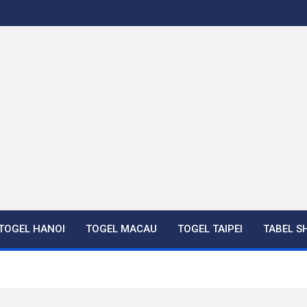
TOGEL HANOI
TOGEL MACAU
TOGEL TAIPEI
TABEL SH