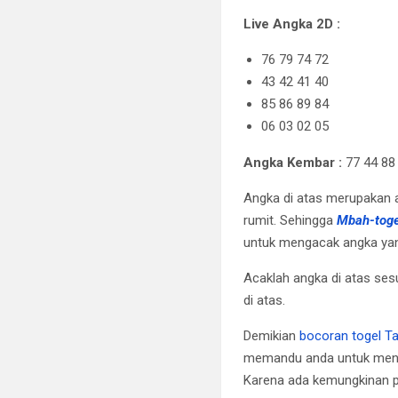
Live Angka 2D :
76 79 74 72
43 42 41 40
85 86 89 84
06 03 02 05
Angka Kembar :
77 44 88
Angka di atas merupakan 
rumit. Sehingga
Mbah-tog
untuk mengacak angka yan
Acaklah angka di atas ses
di atas.
Demikian
bocoran togel Tai
memandu anda untuk mendap
Karena ada kemungkinan p