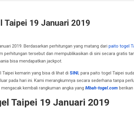
 Taipei 19 Januari 2019
anuari 2019. Berdasarkan perhitungan yang matang dari
paito togel T
 perhitungan tersebut dan mempublikasikan di sini secara gratis t
ania bisa mendapatkan jackpot.
 Taipei kemarin yang bisa di lihat di
SINI
, para paito togel Taipei su
uar pada hari ini. Kami merangkumnya secara sederhana tanpa perlu 
lu mengacak kembali rangkuman angka yang
Mbah-togel.com
berikan d
el Taipei 19 Januari 2019