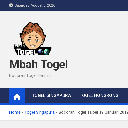
Skip
Saturday, August 8, 2026
to
content
Mbah Togel
Bocoran Togel Hari Ini
TOGEL SINGAPURA
TOGEL HONGKONG
Home
Togel Singapura
Bocoran Togel Taipei 19 Januari 201