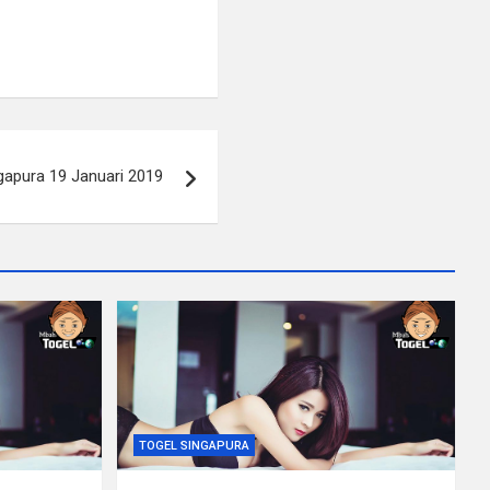
gapura 19 Januari 2019
TOGEL SINGAPURA