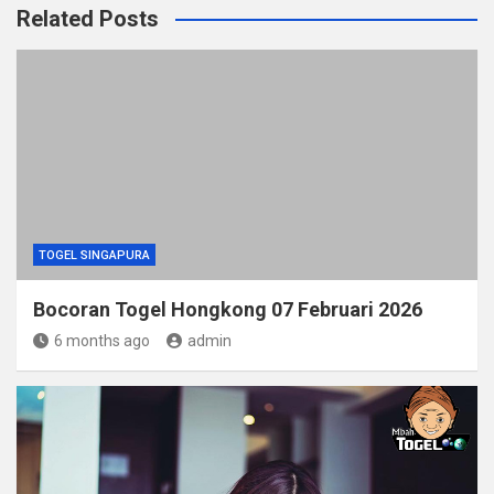
Related Posts
TOGEL SINGAPURA
Bocoran Togel Hongkong 07 Februari 2026
6 months ago
admin