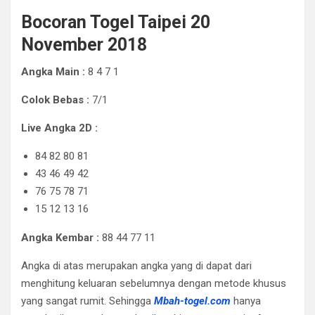
Bocoran Togel Taipei 20
November 2018
Angka Main :
8 4 7 1
Colok Bebas :
7/1
Live Angka 2D :
84 82 80 81
43 46 49 42
76 75 78 71
15 12 13 16
Angka Kembar :
88 44 77 11
Angka di atas merupakan angka yang di dapat dari
menghitung keluaran sebelumnya dengan metode khusus
yang sangat rumit. Sehingga
Mbah-togel.com
hanya