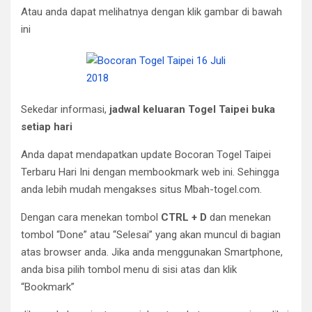
Atau anda dapat melihatnya dengan klik gambar di bawah
ini
Sekedar informasi,
jadwal keluaran Togel Taipei buka
setiap hari
Anda dapat mendapatkan update Bocoran Togel Taipei
Terbaru Hari Ini dengan membookmark web ini. Sehingga
anda lebih mudah mengakses situs Mbah-togel.com.
Dengan cara menekan tombol
CTRL + D
dan menekan
tombol “Done” atau “Selesai” yang akan muncul di bagian
atas browser anda. Jika anda menggunakan Smartphone,
anda bisa pilih tombol menu di sisi atas dan klik
“Bookmark”