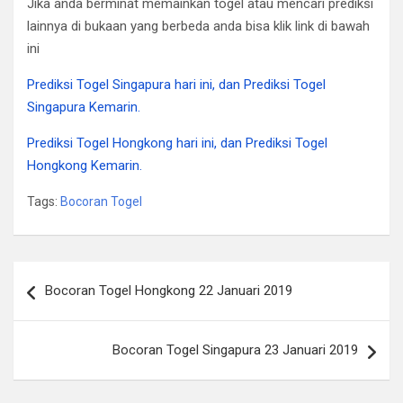
Jika anda berminat memainkan togel atau mencari prediksi
lainnya di bukaan yang berbeda anda bisa klik link di bawah
ini
Prediksi Togel Singapura hari ini, dan Prediksi Togel
Singapura Kemarin.
Prediksi Togel Hongkong hari ini, dan Prediksi Togel
Hongkong Kemarin.
Tags:
Bocoran Togel
Post
Bocoran Togel Hongkong 22 Januari 2019
navigation
Bocoran Togel Singapura 23 Januari 2019