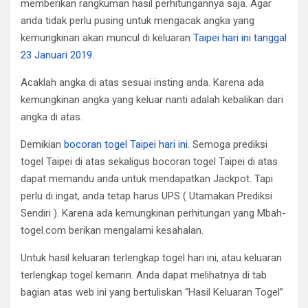
memberikan rangkuman hasil perhitungannya saja. Agar
anda tidak perlu pusing untuk mengacak angka yang
kemungkinan akan muncul di keluaran
Taipei hari ini tanggal
23 Januari 2019.
Acaklah angka di atas sesuai insting anda. Karena ada
kemungkinan angka yang keluar nanti adalah kebalikan dari
angka di atas.
Demikian
bocoran togel Taipei hari ini
. Semoga prediksi
togel Taipei di atas sekaligus bocoran togel Taipei di atas
dapat memandu anda untuk mendapatkan Jackpot. Tapi
perlu di ingat, anda tetap harus UPS ( Utamakan Prediksi
Sendiri ). Karena ada kemungkinan perhitungan yang Mbah-
togel.com berikan mengalami kesahalan.
Untuk hasil keluaran terlengkap togel hari ini, atau keluaran
terlengkap togel kemarin. Anda dapat melihatnya di tab
bagian atas web ini yang bertuliskan “Hasil Keluaran Togel”