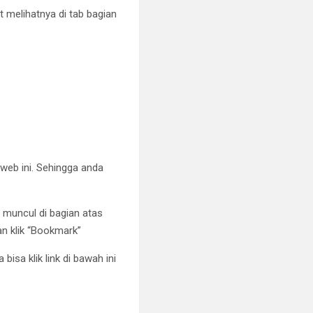
at melihatnya di tab bagian
eb ini. Sehingga anda
 muncul di bagian atas
an klik “Bookmark”
isa klik link di bawah ini