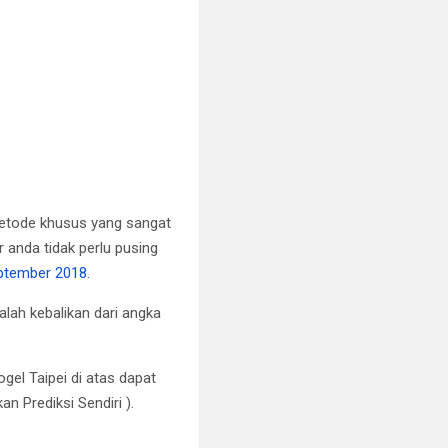
metode khusus yang sangat
anda tidak perlu pusing
eptember 2018.
alah kebalikan dari angka
ogel Taipei di atas dapat
 Prediksi Sendiri ).