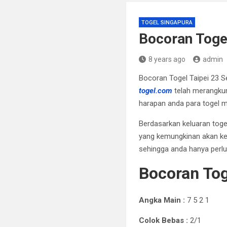
TOGEL SINGAPURA
Bocoran Toge
8 years ago
admin
Bocoran Togel Taipei 23 
togel.com
telah merangkum
harapan anda para togel m
Berdasarkan keluaran togel
yang kemungkinan akan kel
sehingga anda hanya per
Bocoran Tog
Angka Main :
7 5 2 1
Colok Bebas :
2/1