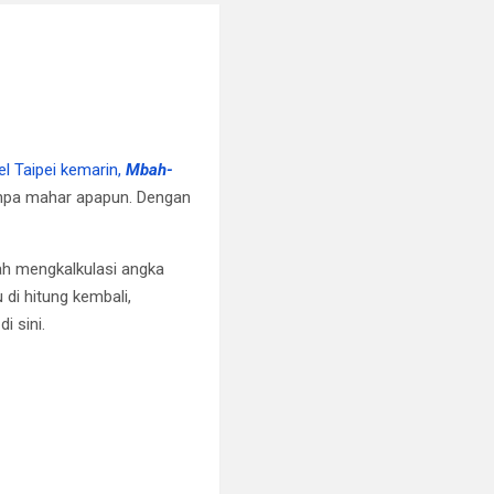
el Taipei kemarin,
Mbah-
anpa mahar apapun. Dengan
dah mengkalkulasi angka
di hitung kembali,
i sini.