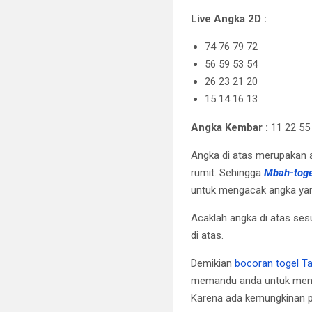
Live Angka 2D :
74 76 79 72
56 59 53 54
26 23 21 20
15 14 16 13
Angka Kembar :
11 22 55
Angka di atas merupakan 
rumit. Sehingga
Mbah-tog
untuk mengacak angka yan
Acaklah angka di atas ses
di atas.
Demikian
bocoran togel Tai
memandu anda untuk mendap
Karena ada kemungkinan p