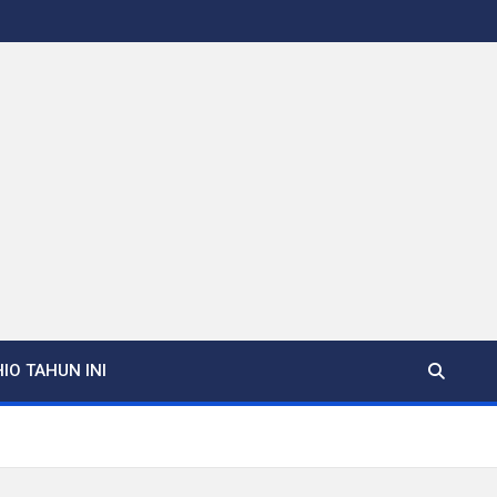
IO TAHUN INI