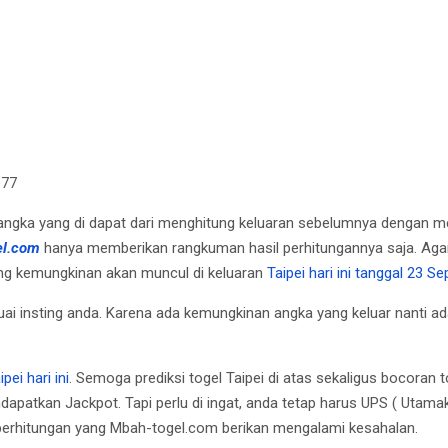
 77
angka yang di dapat dari menghitung keluaran sebelumnya dengan 
el.com
hanya memberikan rangkuman hasil perhitungannya saja. Agar 
g kemungkinan akan muncul di keluaran
Taipei hari ini tanggal 23 S
uai insting anda. Karena ada kemungkinan angka yang keluar nanti ad
pei hari ini
. Semoga prediksi togel Taipei di atas sekaligus bocoran t
atkan Jackpot. Tapi perlu di ingat, anda tetap harus UPS ( Utamakan
erhitungan yang Mbah-togel.com berikan mengalami kesahalan.