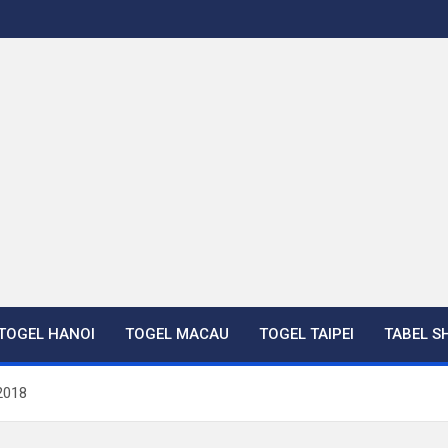
TOGEL HANOI
TOGEL MACAU
TOGEL TAIPEI
TABEL SH
2018