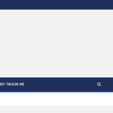
IO TAHUN INI