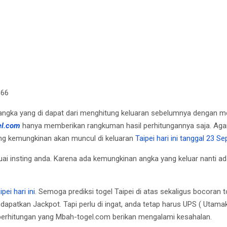
 66
angka yang di dapat dari menghitung keluaran sebelumnya dengan 
el.com
hanya memberikan rangkuman hasil perhitungannya saja. Agar 
g kemungkinan akan muncul di keluaran
Taipei hari ini tanggal 23 S
uai insting anda. Karena ada kemungkinan angka yang keluar nanti ad
pei hari ini
. Semoga prediksi togel Taipei di atas sekaligus bocoran t
atkan Jackpot. Tapi perlu di ingat, anda tetap harus UPS ( Utamakan
erhitungan yang Mbah-togel.com berikan mengalami kesahalan.