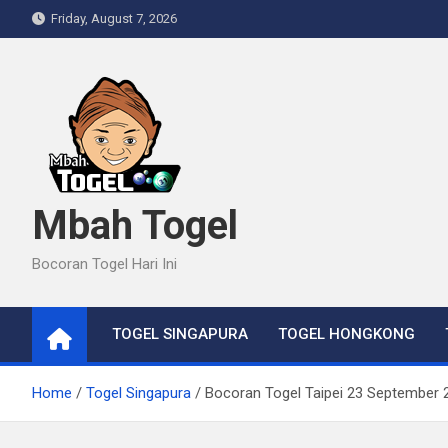
Skip
Friday, August 7, 2026
to
content
Mbah Togel
Bocoran Togel Hari Ini
TOGEL SINGAPURA
TOGEL HONGKONG
Home
Togel Singapura
Bocoran Togel Taipei 23 September 