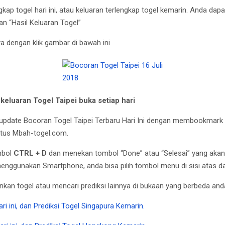
gkap togel hari ini, atau keluaran terlengkap togel kemarin. Anda dap
kan “Hasil Keluaran Togel”
a dengan klik gambar di bawah ini
 keluaran Togel Taipei buka setiap hari
pdate Bocoran Togel Taipei Terbaru Hari Ini dengan membookmark w
tus Mbah-togel.com.
mbol
CTRL + D
dan menekan tombol “Done” atau “Selesai” yang akan
enggunakan Smartphone, anda bisa pilih tombol menu di sisi atas d
an togel atau mencari prediksi lainnya di bukaan yang berbeda anda b
ri ini, dan Prediksi Togel Singapura Kemarin.