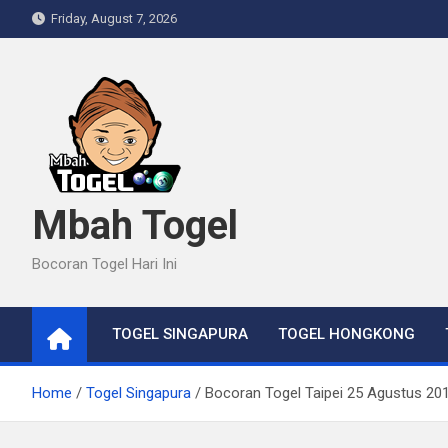
Skip
Friday, August 7, 2026
to
content
Mbah Togel
Bocoran Togel Hari Ini
TOGEL SINGAPURA
TOGEL HONGKONG
Home
Togel Singapura
Bocoran Togel Taipei 25 Agustus 20