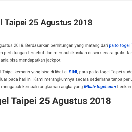
l Taipei 25 Agustus 2018
Agustus 2018. Berdasarkan perhitungan yang matang dari
paito togel 
 perhitungan tersebut dan mempublikasikan di sini secara gratis t
ania bisa mendapatkan jackpot.
 Taipei kemarin yang bisa di lihat di
SINI
, para paito togel Taipei su
uar pada hari ini. Kami merangkumnya secara sederhana tanpa perlu 
lu mengacak kembali rangkuman angka yang
Mbah-togel.com
berikan d
el Taipei 25 Agustus 2018