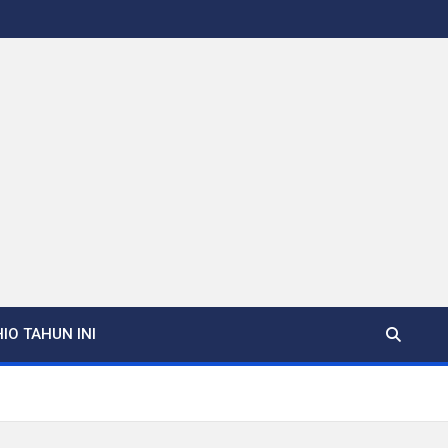
IO TAHUN INI