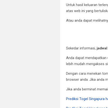
Untuk hasil keluaran terlen
atas web ini yang bertulis
Atau anda dapat melihatny
Sekedar informasi,
jadwal
Anda dapat mendapatkan u
lebih mudah mengakses si
Dengan cara menekan to
browser anda. Jika anda m
Jika anda berminat memaink
Prediksi Togel Singapura ha