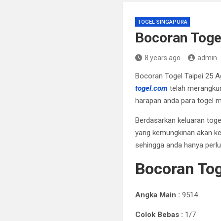
TOGEL SINGAPURA
Bocoran Toge
8 years ago
admin
Bocoran Togel Taipei 25 
togel.com
telah merangkum
harapan anda para togel m
Berdasarkan keluaran togel
yang kemungkinan akan kel
sehingga anda hanya per
Bocoran Tog
Angka Main :
9514
Colok Bebas :
1/7