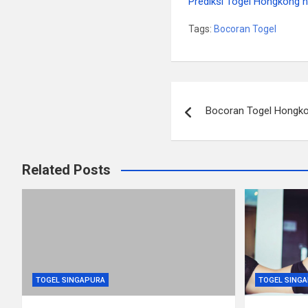
Prediksi Togel Hongkong ha
Tags:
Bocoran Togel
Post
Bocoran Togel Hongko
navigation
Related Posts
TOGEL SINGAPURA
TOGEL SING