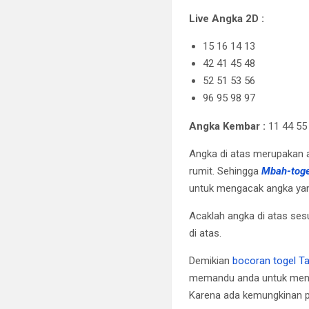
Live Angka 2D :
15 16 14 13
42 41 45 48
52 51 53 56
96 95 98 97
Angka Kembar :
11 44 55
Angka di atas merupakan 
rumit. Sehingga
Mbah-tog
untuk mengacak angka yan
Acaklah angka di atas ses
di atas.
Demikian
bocoran togel Tai
memandu anda untuk mendap
Karena ada kemungkinan p