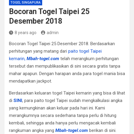
TOGEL SINGAPURA
Bocoran Togel Taipei 25
Desember 2018
8 years ago
admin
Bocoran Togel Taipei 25 Desember 2018. Berdasarkan
perhitungan yang matang dari
paito togel Taipei
kemarin,
Mbah-togel.com
telah merangkum perhitungan
tersebut dan mempublikasikan di sini secara gratis tanpa
mahar apapun. Dengan harapan anda para togel mania bisa
mendapatkan jackpot.
Berdasarkan keluaran togel Taipei kemarin yang bisa di lihat
di
SINI
, para paito togel Taipei sudah mengkalkulasi angka
yang kemungkinan akan keluar pada hari ini. Kami
merangkumnya secara sederhana tanpa perlu di hitung
kembali, sehingga anda hanya perlu mengacak kembali
rangkuman angka yang
Mbah-togel.com
berikan di sini.