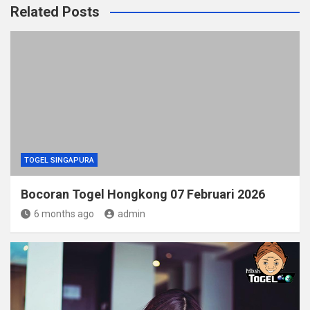
Related Posts
TOGEL SINGAPURA
Bocoran Togel Hongkong 07 Februari 2026
6 months ago
admin