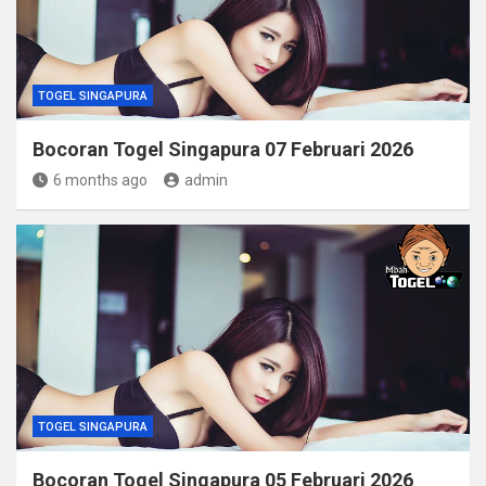
TOGEL SINGAPURA
Bocoran Togel Singapura 07 Februari 2026
6 months ago
admin
TOGEL SINGAPURA
Bocoran Togel Singapura 05 Februari 2026