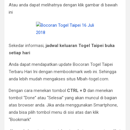
Atau anda dapat melihatnya dengan klik gambar di bawah
ini
Sekedar informasi,
jadwal keluaran Togel Taipei buka
setiap hari
Anda dapat mendapatkan update Bocoran Togel Taipei
Terbaru Hari Ini dengan membookmark web ini. Sehingga
anda lebih mudah mengakses situs Mbah-togel.com.
Dengan cara menekan tombol
CTRL + D
dan menekan
tombol “Done” atau “Selesai” yang akan muncul di bagian
atas browser anda. Jika anda menggunakan Smartphone,
anda bisa pilih tombol menu di sisi atas dan klik
“Bookmark”