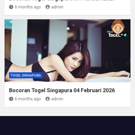
6 months ago
admin
TOGEL SINGAPURA
Bocoran Togel Singapura 04 Februari 2026
6 months ago
admin