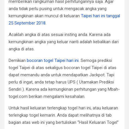
memberikan rangkuman hasil perhitungannya saja. Agar
anda tidak perlu pusing untuk mengacak angka yang
kemungkinan akan muncul di keluaran
Taipei hari ini tanggal
25 September 2018.
Acaklah angka di atas sesuai insting anda. Karena ada
kemungkinan angka yang keluar nanti adalah kebalikan dari
angka di atas.
Demikian
bocoran togel Taipei hari ini
. Semoga prediksi
togel Taipei di atas sekaligus bocoran togel Taipei di atas
dapat memandu anda untuk mendapatkan Jackpot. Tapi
perlu di ingat, anda tetap harus UPS ( Utamakan Prediksi
Sendiri ). Karena ada kemungkinan perhitungan yang Mbah-
togel.com berikan mengalami kesahalan.
Untuk hasil keluaran terlengkap togel hari ini, atau keluaran
terlengkap togel kemarin. Anda dapat melihatnya di tab
bagian atas web ini yang bertuliskan “Hasil Keluaran Togel”