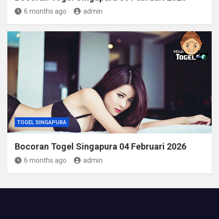
6 months ago
admin
TOGEL SINGAPURA
Bocoran Togel Singapura 04 Februari 2026
6 months ago
admin