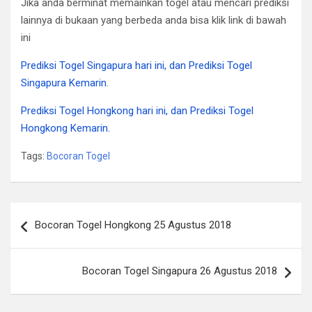
Jika anda berminat memainkan togel atau mencari prediksi
lainnya di bukaan yang berbeda anda bisa klik link di bawah
ini
Prediksi Togel Singapura hari ini, dan Prediksi Togel
Singapura Kemarin.
Prediksi Togel Hongkong hari ini, dan Prediksi Togel
Hongkong Kemarin.
Tags:
Bocoran Togel
Post
Bocoran Togel Hongkong 25 Agustus 2018
navigation
Bocoran Togel Singapura 26 Agustus 2018