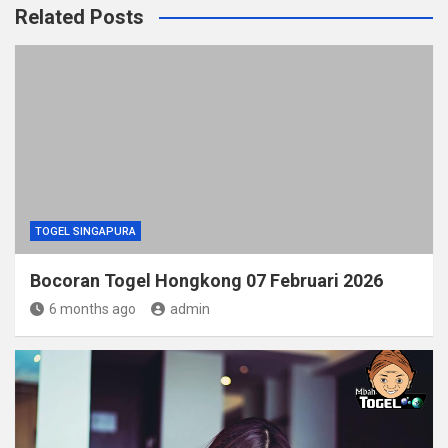
Related Posts
TOGEL SINGAPURA
Bocoran Togel Hongkong 07 Februari 2026
6 months ago
admin