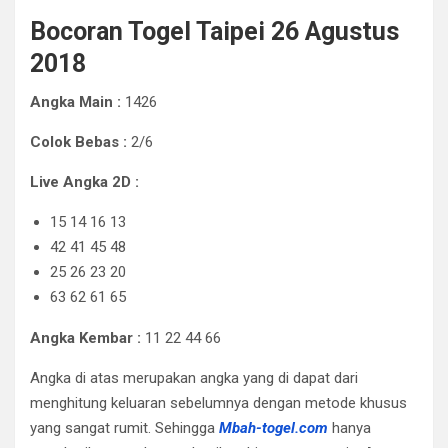
Bocoran Togel Taipei 26 Agustus
2018
Angka Main :
1426
Colok Bebas :
2/6
Live Angka 2D :
15 14 16 13
42 41 45 48
25 26 23 20
63 62 61 65
Angka Kembar :
11 22 44 66
Angka di atas merupakan angka yang di dapat dari
menghitung keluaran sebelumnya dengan metode khusus
yang sangat rumit. Sehingga
Mbah-togel.com
hanya