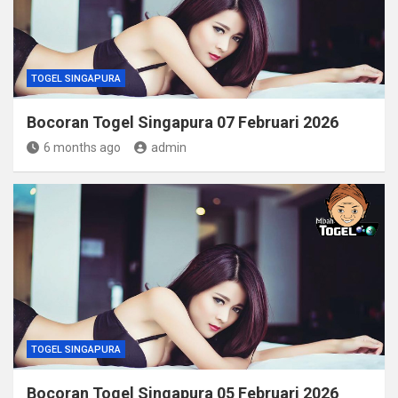
TOGEL SINGAPURA
Bocoran Togel Singapura 07 Februari 2026
6 months ago
admin
TOGEL SINGAPURA
Bocoran Togel Singapura 05 Februari 2026