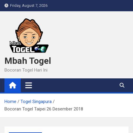
Skip
Friday, August 7, 2026
to
content
Mbah Togel
Bocoran Togel Hari Ini
Home
Togel Singapura
Bocoran Togel Taipei 26 Desember 2018