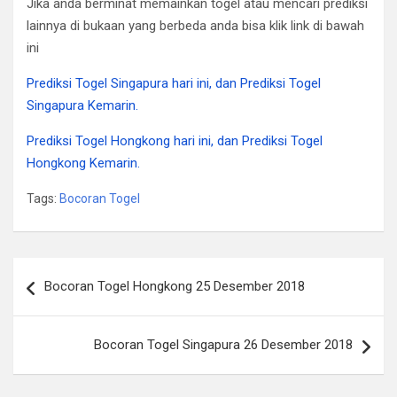
Jika anda berminat memainkan togel atau mencari prediksi
lainnya di bukaan yang berbeda anda bisa klik link di bawah
ini
Prediksi Togel Singapura hari ini, dan Prediksi Togel
Singapura Kemarin.
Prediksi Togel Hongkong hari ini, dan Prediksi Togel
Hongkong Kemarin.
Tags:
Bocoran Togel
Post
Bocoran Togel Hongkong 25 Desember 2018
navigation
Bocoran Togel Singapura 26 Desember 2018