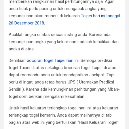
memberikan rangkuman hasil perhitungannya saja. Agar
anda tidak perlu pusing untuk mengacak angka yang
kemungkinan akan muncul di keluaran
Taipei hari ini tanggal
26 Desember 2018.
Acaklah angka di atas sesuai insting anda. Karena ada
kemungkinan angka yang keluar nanti adalah kebalikan dari
angka di atas.
Demikian
bocoran togel Taipei hari ini
. Semoga prediksi
togel Taipei di atas sekaligus bocoran togel Taipei di atas
dapat memandu anda untuk mendapatkan Jackpot. Tapi
perlu di ingat, anda tetap harus UPS ( Utamakan Prediksi
Sendiri ). Karena ada kemungkinan perhitungan yang Mbah-
togel.com berikan mengalami kesahalan.
Untuk hasil keluaran terlengkap togel hari ini, atau keluaran
terlengkap togel kemarin. Anda dapat melihatnya di tab
bagian atas web ini yang bertuliskan “Hasil Keluaran Togel”