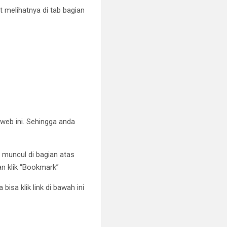
at melihatnya di tab bagian
eb ini. Sehingga anda
 muncul di bagian atas
an klik “Bookmark”
isa klik link di bawah ini