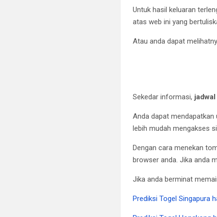
Untuk hasil keluaran terlen
atas web ini yang bertulis
Atau anda dapat melihatny
Sekedar informasi,
jadwal
Anda dapat mendapatkan u
lebih mudah mengakses si
Dengan cara menekan to
browser anda. Jika anda m
Jika anda berminat memaink
Prediksi Togel Singapura ha