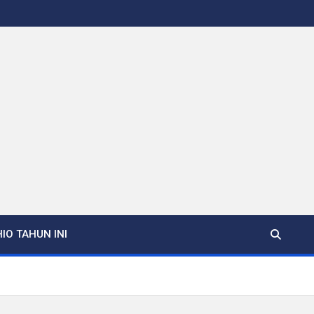
IO TAHUN INI