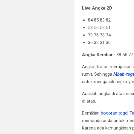
Live Angka 2D :
84 85 83 82
53 56 52 51
79 76 78 74
36 32 31 30
Angka Kembar :
88 55 77
Angka di atas merupakan 
rumit. Sehingga
Mbah-tog
untuk mengacak angka yan
Acaklah angka di atas ses
di atas.
Demikian
bocoran togel Tai
memandu anda untuk mendap
Karena ada kemungkinan p