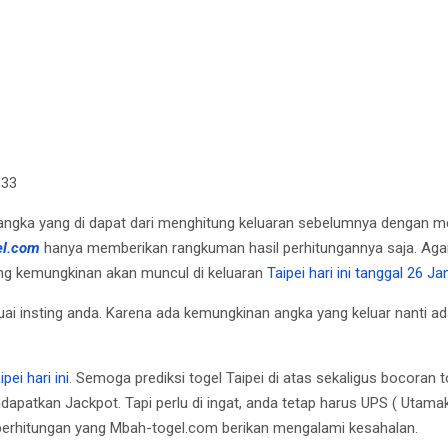
 33
angka yang di dapat dari menghitung keluaran sebelumnya dengan 
el.com
hanya memberikan rangkuman hasil perhitungannya saja. Agar 
g kemungkinan akan muncul di keluaran
Taipei hari ini tanggal 26 Ja
uai insting anda. Karena ada kemungkinan angka yang keluar nanti ad
pei hari ini
. Semoga prediksi togel Taipei di atas sekaligus bocoran t
atkan Jackpot. Tapi perlu di ingat, anda tetap harus UPS ( Utamakan
erhitungan yang Mbah-togel.com berikan mengalami kesahalan.