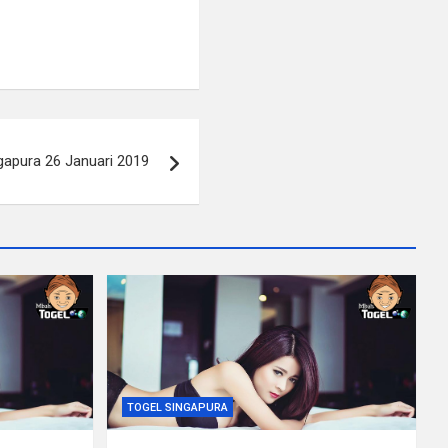
gapura 26 Januari 2019
TOGEL SINGAPURA