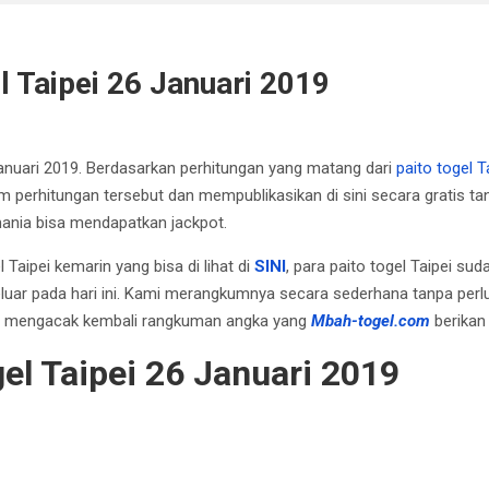
 Taipei 26 Januari 2019
anuari 2019. Berdasarkan perhitungan yang matang dari
paito togel T
 perhitungan tersebut dan mempublikasikan di sini secara gratis t
ania bisa mendapatkan jackpot.
 Taipei kemarin yang bisa di lihat di
SINI
, para paito togel Taipei su
uar pada hari ini. Kami merangkumnya secara sederhana tanpa perlu 
lu mengacak kembali rangkuman angka yang
Mbah-togel.com
berikan d
el Taipei 26 Januari 2019