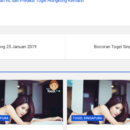
ri ini, dan Prediksi Togel Hongkong Kemarin.
ng 25 Januari 2019
Bocoran Togel Sin
APURA
TOGEL SINGAPURA