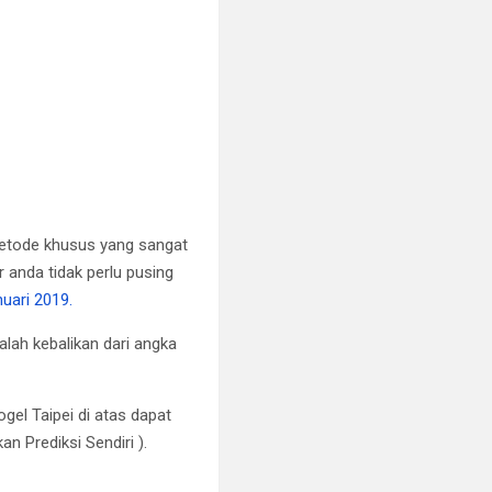
metode khusus yang sangat
anda tidak perlu pusing
nuari 2019.
alah kebalikan dari angka
ogel Taipei di atas dapat
 Prediksi Sendiri ).