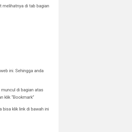
at melihatnya di tab bagian
eb ini. Sehingga anda
 muncul di bagian atas
an klik “Bookmark”
isa klik link di bawah ini