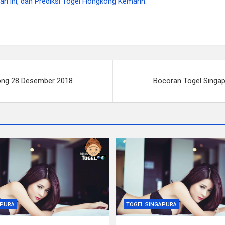
ri ini, dan Prediksi Togel Hongkong Kemarin.
ong 28 Desember 2018
Bocoran Togel Singa
APURA
TOGEL SINGAPURA