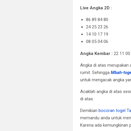
Live Angka 2D :
86 89 84 80
24 25 23 26
14 10 17 19
08 05 04 06
Angka Kembar :
22 11 00
Angka di atas merupakan 
rumit. Sehingga
Mbah-tog
untuk mengacak angka yan
Acaklah angka di atas ses
di atas.
Demikian
bocoran togel Tai
memandu anda untuk mendap
Karena ada kemungkinan p