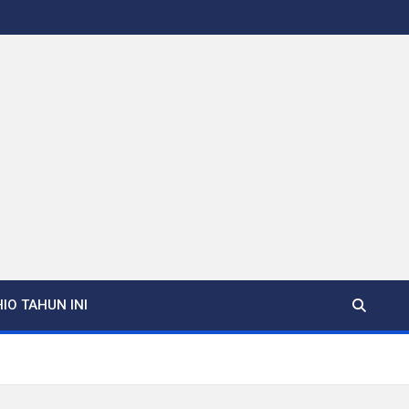
IO TAHUN INI