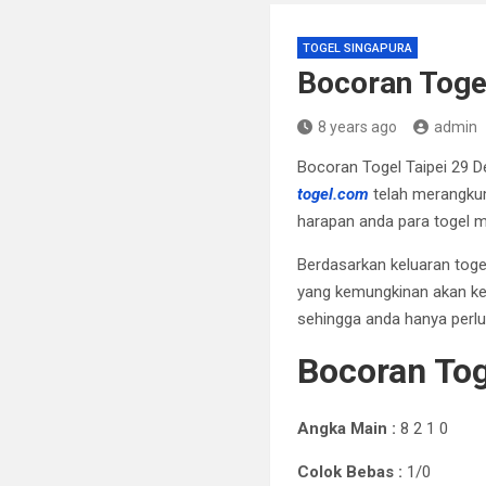
TOGEL SINGAPURA
Bocoran Toge
8 years ago
admin
Bocoran Togel Taipei 29 
togel.com
telah merangkum
harapan anda para togel m
Berdasarkan keluaran togel
yang kemungkinan akan kel
sehingga anda hanya per
Bocoran Tog
Angka Main :
8 2 1 0
Colok Bebas :
1/0