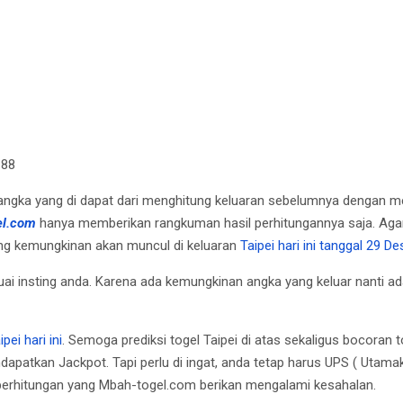
 88
angka yang di dapat dari menghitung keluaran sebelumnya dengan 
el.com
hanya memberikan rangkuman hasil perhitungannya saja. Agar 
g kemungkinan akan muncul di keluaran
Taipei hari ini tanggal 29 
uai insting anda. Karena ada kemungkinan angka yang keluar nanti ad
pei hari ini
. Semoga prediksi togel Taipei di atas sekaligus bocoran t
atkan Jackpot. Tapi perlu di ingat, anda tetap harus UPS ( Utamakan
erhitungan yang Mbah-togel.com berikan mengalami kesahalan.