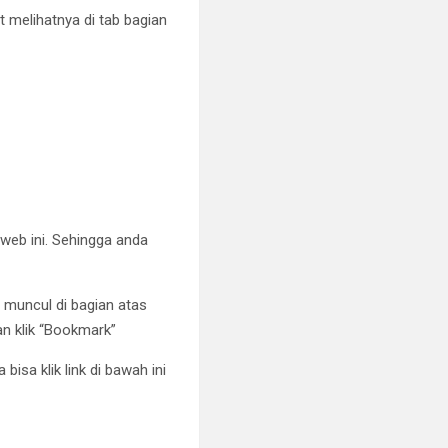
at melihatnya di tab bagian
eb ini. Sehingga anda
 muncul di bagian atas
an klik “Bookmark”
isa klik link di bawah ini