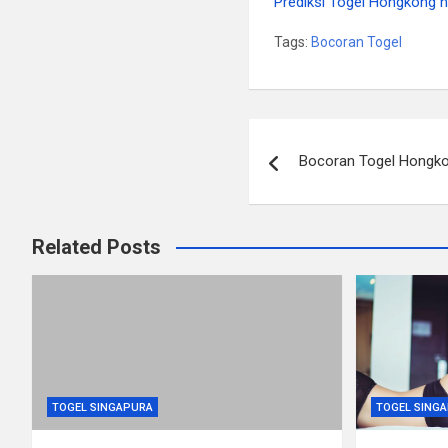
Prediksi Togel Hongkong ha
Tags:
Bocoran Togel
Post
Bocoran Togel Hongko
navigation
Related Posts
TOGEL SINGAPURA
TOGEL SING