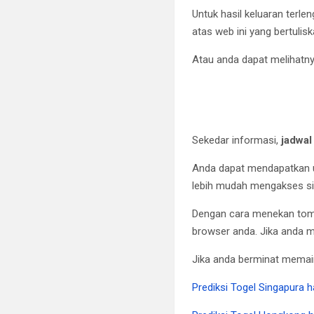
Untuk hasil keluaran terlen
atas web ini yang bertulis
Atau anda dapat melihatny
Sekedar informasi,
jadwal
Anda dapat mendapatkan u
lebih mudah mengakses si
Dengan cara menekan to
browser anda. Jika anda m
Jika anda berminat memaink
Prediksi Togel Singapura ha