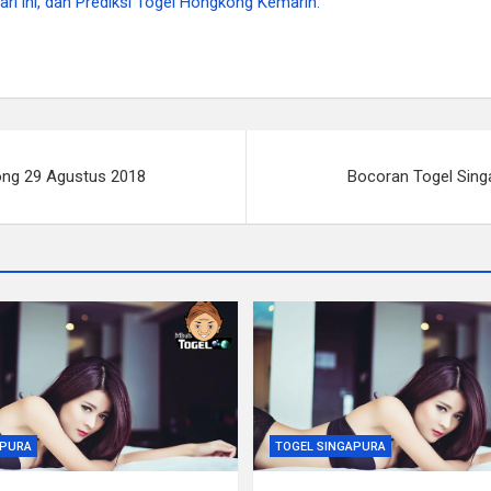
ri ini, dan Prediksi Togel Hongkong Kemarin.
ng 29 Agustus 2018
Bocoran Togel Sing
APURA
TOGEL SINGAPURA