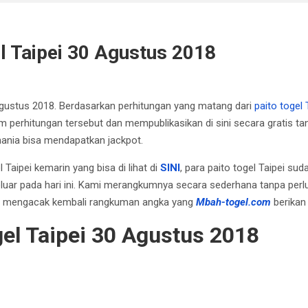
l Taipei 30 Agustus 2018
Agustus 2018. Berdasarkan perhitungan yang matang dari
paito togel 
 perhitungan tersebut dan mempublikasikan di sini secara gratis t
ania bisa mendapatkan jackpot.
 Taipei kemarin yang bisa di lihat di
SINI
, para paito togel Taipei su
uar pada hari ini. Kami merangkumnya secara sederhana tanpa perlu 
lu mengacak kembali rangkuman angka yang
Mbah-togel.com
berikan d
el Taipei 30 Agustus 2018