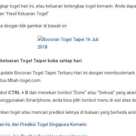
gkap togel hari ini, atau keluaran terlengkap togel kemarin. Anda dap
kan “Hasil Keluaran Togel”
a dengan klik gambar di bawah ini
 keluaran Togel Taipei buka setiap hari
pdate Bocoran Togel Taipei Terbaru Hari Ini dengan membookmark w
tus Mbah-togel.com.
mbol
CTRL + D
dan menekan tombol “Done” atau “Selesai” yang akan
enggunakan Smartphone, anda bisa pilih tombol menu di sisi atas d
an togel atau mencari prediksi lainnya di bukaan yang berbeda anda b
ri ini, dan Prediksi Togel Singapura Kemarin.