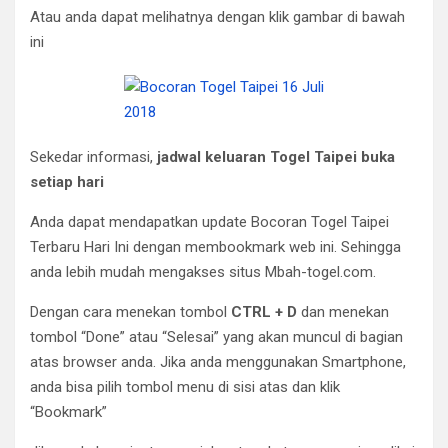
Atau anda dapat melihatnya dengan klik gambar di bawah
ini
Sekedar informasi,
jadwal keluaran Togel Taipei buka
setiap hari
Anda dapat mendapatkan update Bocoran Togel Taipei
Terbaru Hari Ini dengan membookmark web ini. Sehingga
anda lebih mudah mengakses situs Mbah-togel.com.
Dengan cara menekan tombol
CTRL + D
dan menekan
tombol “Done” atau “Selesai” yang akan muncul di bagian
atas browser anda. Jika anda menggunakan Smartphone,
anda bisa pilih tombol menu di sisi atas dan klik
“Bookmark”