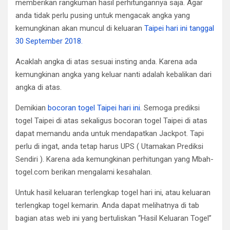
memberikan rangkuman hasil perhitungannya saja. Agar
anda tidak perlu pusing untuk mengacak angka yang
kemungkinan akan muncul di keluaran
Taipei hari ini tanggal
30 September 2018.
Acaklah angka di atas sesuai insting anda. Karena ada
kemungkinan angka yang keluar nanti adalah kebalikan dari
angka di atas.
Demikian
bocoran togel Taipei hari ini
. Semoga prediksi
togel Taipei di atas sekaligus bocoran togel Taipei di atas
dapat memandu anda untuk mendapatkan Jackpot. Tapi
perlu di ingat, anda tetap harus UPS ( Utamakan Prediksi
Sendiri ). Karena ada kemungkinan perhitungan yang Mbah-
togel.com berikan mengalami kesahalan.
Untuk hasil keluaran terlengkap togel hari ini, atau keluaran
terlengkap togel kemarin. Anda dapat melihatnya di tab
bagian atas web ini yang bertuliskan “Hasil Keluaran Togel”