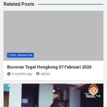
Related Posts
TOGEL SINGAPURA
Bocoran Togel Hongkong 07 Februari 2026
6 months ago
admin