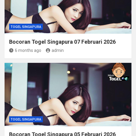
TOGEL SINGAPURA
Bocoran Togel Singapura 07 Februari 2026
6 months ago
admin
TOGEL SINGAPURA
Bocoran Togel Singapura 05 Februari 2026